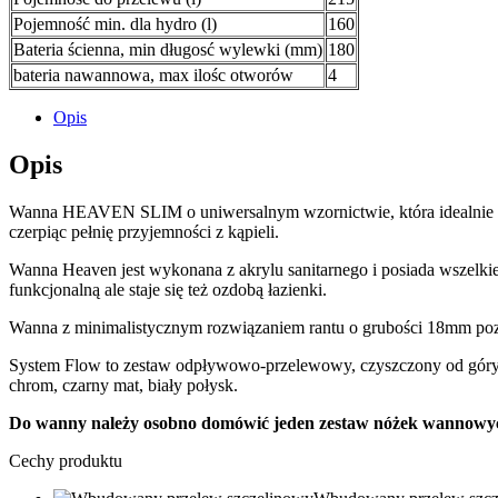
Pojemność min. dla hydro (l)
160
Bateria ścienna, min długosć wylewki (mm)
180
bateria nawannowa, max ilośc otworów
4
Opis
Opis
Wanna HEAVEN SLIM o uniwersalnym wzornictwie, która idealnie pr
czerpiąc pełnię przyjemności z kąpieli.
Wanna Heaven jest wykonana z akrylu sanitarnego i posiada wszelkie
funkcjonalną ale staje się też ozdobą łazienki.
Wanna z minimalistycznym rozwiązaniem rantu o grubości 18mm pozwa
System Flow to zestaw odpływowo-przelewowy, czyszczony od góry z 
chrom, czarny mat, biały połysk.
Do wanny należy osobno domówić jeden zestaw nóżek wannow
Cechy produktu