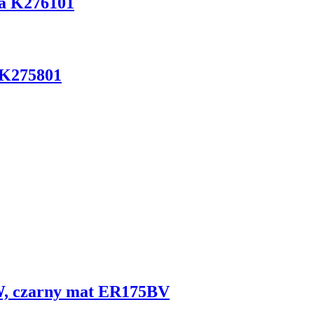
a K276101
 K275801
W, czarny mat ER175BV