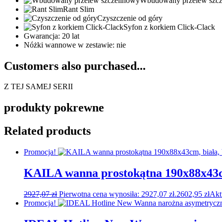
Wbudowany przelew szcz
Rant Slim
Czyszczenie od góry
Syfon z korkiem Click-Clack
Gwarancja: 20 lat
Nóżki wannowe w zestawie: nie
Customers also purchased...
Z TEJ SAMEJ SERII
produkty pokrewne
Related products
Promocja!
KAILA wanna prostokątna 190x88x43cm
2927,07
zł
Pierwotna cena wynosiła: 2927,07 zł.
2602,95
zł
Akt
Promocja!