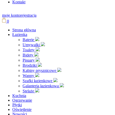
Kontakt
moje konto
rejestracja
0
Strona główna
Łazienka
Baterie
Umywalki
Toalety
Bidety
Pisuary
Brodziki
Kabiny prysznicowe
Wanny
Szafki łazienkowe
Galanteria łazienkowa
Stelaże
Kuchnia
Ogrzewanie
Płytki
Oświetlenie
Nowości