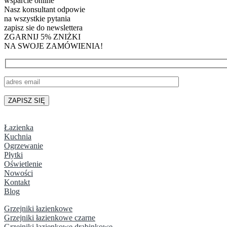
wsparcie online
Nasz konsultant odpowie
na wszystkie pytania
zapisz sie do newslettera
ZGARNIJ 5% ZNIŻKI
NA SWOJE ZAMÓWIENIA!
Łazienka
Kuchnia
Ogrzewanie
Płytki
Oświetlenie
Nowości
Kontakt
Blog
Grzejniki łazienkowe
Grzejniki łazienkowe czarne
Grzejniki łazienkowe drabinkowe