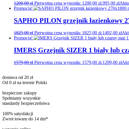
1200,00
zł
Pierwotna cena wynosiła: 1200,00 zł.
995,00
zł
Aktu
Promocja!
SAPHO PILON grzejnik łazienkowy 27
1825,00
zł
Pierwotna cena wynosiła: 1825,00 zł.
1492,00
zł
Akt
Promocja!
IMERS Grzejnik SIZER 1 biały lub c
1579,00
zł
Pierwotna cena wynosiła: 1579,00 zł.
1299,00
zł
Akt
dostawa od 20 zł
Od 0 zł na terenie Polski
bezpieczne zakupy
Spełniamy wszystkie
standardy bezpieczeństwa
100% satysfakcji
Zwrot towaru do 14 dni*