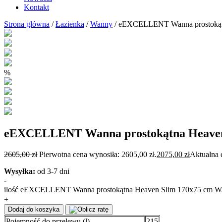
Kontakt
Strona główna
/
Łazienka
/
Wanny
/ eEXCELLENT Wanna prostok
%
eEXCELLENT Wanna prostokątna Heav
2605,00
zł
Pierwotna cena wynosiła: 2605,00 zł.
2075,00
zł
Aktualna 
Wysyłka:
od 3-7 dni
-
ilość eEXCELLENT Wanna prostokątna Heaven Slim 170x75 
+
Dodaj do koszyka
Pojemność do przelewu (l)
215