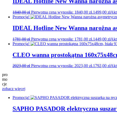
IDEAL Hotline New Wanna narożna a
1840,00
zł
Pierwotna cena wynosiła: 1840,00 zł.
1499,00
zł
Akt
Promocja!
IDEAL Hotline New Wanna narożna as
1781,00
zł
Pierwotna cena wynosiła: 1781,00 zł.
1449,00
zł
Akt
Promocja!
CLEO wanna prostokątna 160x75x48cm
2023,00
zł
Pierwotna cena wynosiła: 2023,00 zł.
1792,00
zł
Akt
pro
mo
cje
zobacz więcej
Promocja!
SAPHO PASADOR elektryczna suszarka