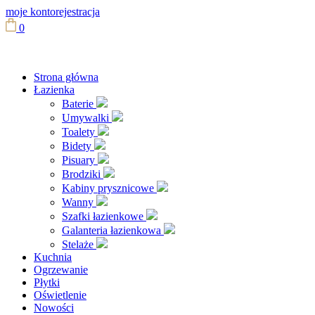
moje konto
rejestracja
0
Strona główna
Łazienka
Baterie
Umywalki
Toalety
Bidety
Pisuary
Brodziki
Kabiny prysznicowe
Wanny
Szafki łazienkowe
Galanteria łazienkowa
Stelaże
Kuchnia
Ogrzewanie
Płytki
Oświetlenie
Nowości