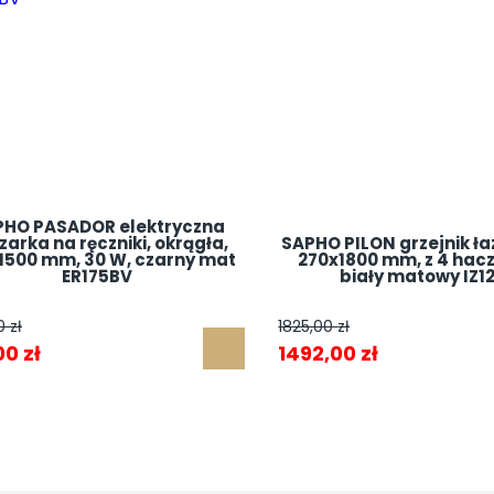
PHO PASADOR elektryczna
zarka na ręczniki, okrągła,
SAPHO PILON grzejnik ł
1500 mm, 30 W, czarny mat
270x1800 mm, z 4 hac
ER175BV
biały matowy IZ1
00
zł
1825,00
zł
wotna
Aktualna
Pierwotna
Aktualna
00
zł
1492,00
zł
a
cena
cena
cena
siła:
wynosi:
wynosiła:
wynosi:
00 zł.
995,00 zł.
1825,00 zł.
1492,00 zł.