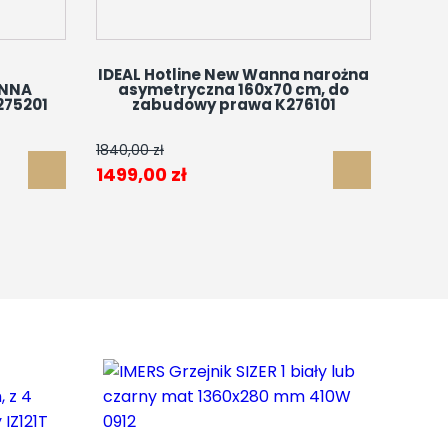
IDEAL Hotline New Wanna narożna
ANNA
asymetryczna 160x70 cm, do
275201
zabudowy prawa K276101
1840,00
zł
Pierwotna
Aktualna
1499,00
zł
cena
cena
wynosiła:
wynosi:
1840,00 zł.
1499,00 zł.