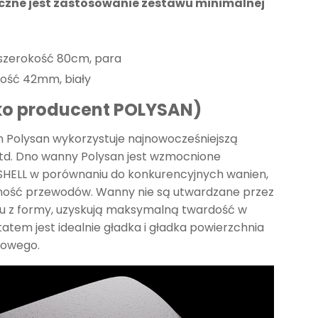
czne jest zastosowanie zestawu minimalnej
 szerokość 80cm, para
okość 42mm, biały
lko producent POLYSAN)
n Polysan wykorzystuje najnowocześniejszą
Ltd. Dno wanny Polysan jest wzmocnione
SHELL w porównaniu do konkurencyjnych wanien,
ność przewodów. Wanny nie są utwardzane przez
ciu z formy, uzyskują maksymalną twardość w
atem jest idealnie gładka i gładka powierzchnia
zowego.