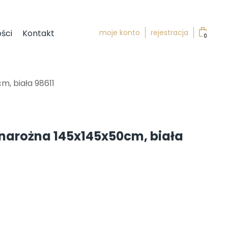
moje konto
rejestracja
ści
Kontakt
0
, biała 98611
narożna 145x145x50cm, biała
ktualna
ena