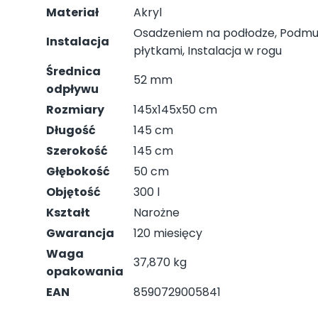
Materiał
Akryl
Osadzeniem na podłodze, Podmur
Instalacja
płytkami, Instalacja w rogu
Średnica
52 mm
odpływu
Rozmiary
145x145x50 cm
Długość
145 cm
Szerokość
145 cm
Głębokość
50 cm
Objętość
300 l
Kształt
Narożne
Gwarancja
120 miesięcy
Waga
37,870 kg
opakowania
EAN
8590729005841