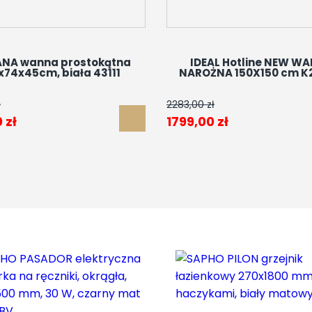
ANA wanna prostokątna
IDEAL Hotline NEW W
x74x45cm, biała 43111
NAROŻNA 150X150 cm K
ł
2283,00
zł
tna
Aktualna
Pierwotna
Aktualna
0
zł
1799,00
zł
cena
cena
cena
ła:
wynosi:
wynosiła:
wynosi:
 zł.
1675,00 zł.
2283,00 zł.
1799,00 zł.