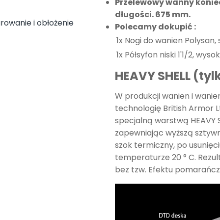
Przelewowy wanny konie
długości. 675 mm.
owanie i obłożenie
Polecamy dokupić :
1x
Nogi do wanien Polysan,
1x
Półsyfon niski 1'1/2, wys
HEAVY SHELL (ty
W produkcji wanien i wanie
technologię British Armor 
specjalną warstwą HEAVY 
zapewniając wyższą sztyw
szok termiczny, po usunię
temperaturze 20 ° C. Rezult
bez tzw. Efektu pomarańc