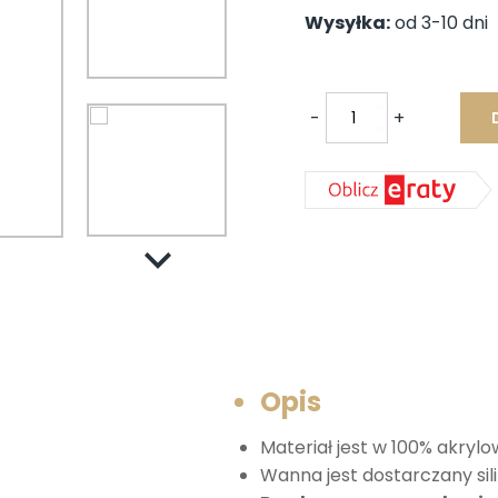
wynosiła:
w
Wysyłka:
od 3-10 dni
3232,72 zł.
2
-
+
ilość
FLOSS
wanna
narożna
145x145x50cm,
biała
98611
Opis
Materiał jest w 100% akryl
Wanna jest dostarczany sil