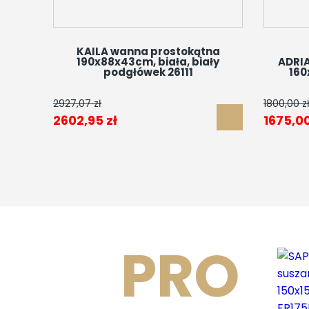
KAILA wanna prostokątna
190x88x43cm, biała, biały
ADRI
podgłówek 26111
160
2927,07
zł
1800,00
z
Pierwotna
Aktualna
Pierwo
2602,95
zł
1675,0
cena
cena
cena
wynosiła:
wynosi:
wynosi
2927,07 zł.
2602,95 zł.
1800,00
PRO