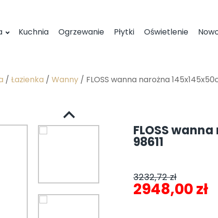
a
Kuchnia
Ogrzewanie
Płytki
Oświetlenie
Nowo
a
/
Łazienka
/
Wanny
/ FLOSS wanna narożna 145x145x50cm
FLOSS wanna 
98611
3232,72
zł
Pierwotna
A
2948,00
zł
cena
c