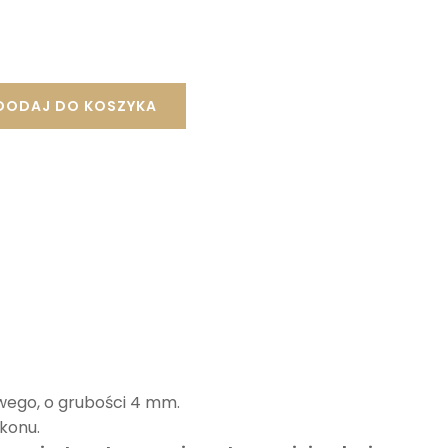
ynosi:
948,00 zł.
DODAJ DO KOSZYKA
owego, o grubości 4 mm.
ikonu.