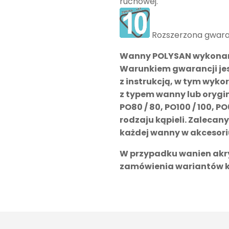
ruchowej.
Rozszerzona gwara
Wanny POLYSAN wykonane 
Warunkiem gwarancji jes
z instrukcją, w tym wyko
z typem wanny lub oryg
PO80 / 80, PO100 / 100, PO
rodzaju kąpieli. Zaleca
każdej wanny w akcesor
W przypadku wanien akry
zamówienia wariantów ko