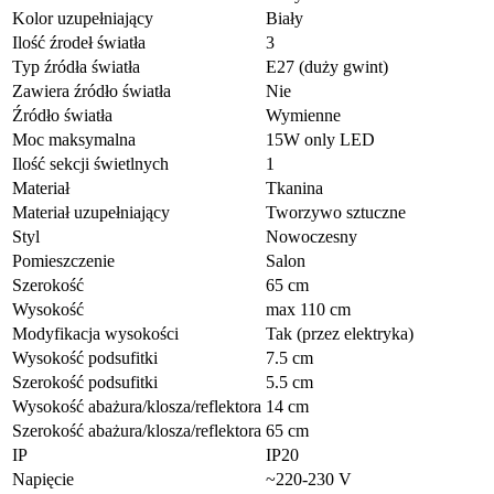
Kolor uzupełniający
Biały
Ilość źrodeł światła
3
Typ źródła światła
E27 (duży gwint)
Zawiera źródło światła
Nie
Źródło światła
Wymienne
Moc maksymalna
15W only LED
Ilość sekcji świetlnych
1
Materiał
Tkanina
Materiał uzupełniający
Tworzywo sztuczne
Styl
Nowoczesny
Pomieszczenie
Salon
Szerokość
65 cm
Wysokość
max 110 cm
Modyfikacja wysokości
Tak (przez elektryka)
Wysokość podsufitki
7.5 cm
Szerokość podsufitki
5.5 cm
Wysokość abażura/klosza/reflektora
14 cm
Szerokość abażura/klosza/reflektora
65 cm
IP
IP20
Napięcie
~220-230 V