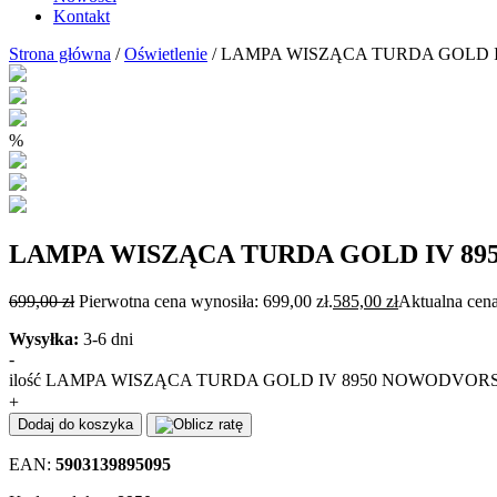
Kontakt
Strona główna
/
Oświetlenie
/ LAMPA WISZĄCA TURDA GOLD 
%
LAMPA WISZĄCA TURDA GOLD IV 8
699,00
zł
Pierwotna cena wynosiła: 699,00 zł.
585,00
zł
Aktualna cena
Wysyłka:
3-6 dni
-
ilość LAMPA WISZĄCA TURDA GOLD IV 8950 NOWODVOR
+
Dodaj do koszyka
EAN:
5903139895095