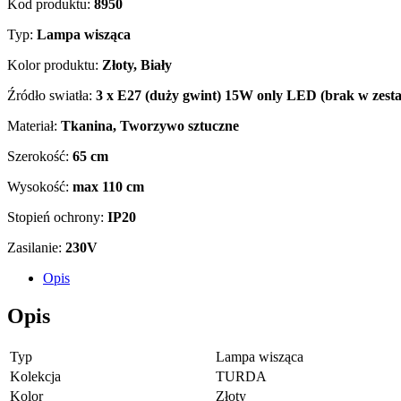
Kod produktu:
8950
Typ:
Lampa wisząca
Kolor produktu:
Złoty, Biały
Źródło swiatła:
3 x E27 (duży gwint) 15W only LED (brak w zesta
Materiał:
Tkanina, Tworzywo sztuczne
Szerokość:
65 cm
Wysokość:
max 110 cm
Stopień ochrony:
IP20
Zasilanie:
230V
Opis
Opis
Typ
Lampa wisząca
Kolekcja
TURDA
Kolor
Złoty