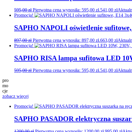
595,00
zł
Pierwotna cena wynosiła: 595,00 zł.
541,00
zł
Aktualn
Promocja!
SAPHO NAPOLI oświetlenie sufitowe, 
897,00
zł
Pierwotna cena wynosiła: 897,00 zł.
663,00
zł
Aktualn
Promocja!
SAPHO RISA lampa sufitowa LED 10W
595,00
zł
Pierwotna cena wynosiła: 595,00 zł.
541,00
zł
Aktualn
pro
mo
cje
zobacz więcej
Promocja!
SAPHO PASADOR elektryczna suszarka
1200,00
zł
Pierwotna cena wynosiła: 1200,00 zł.
995,00
zł
Aktu