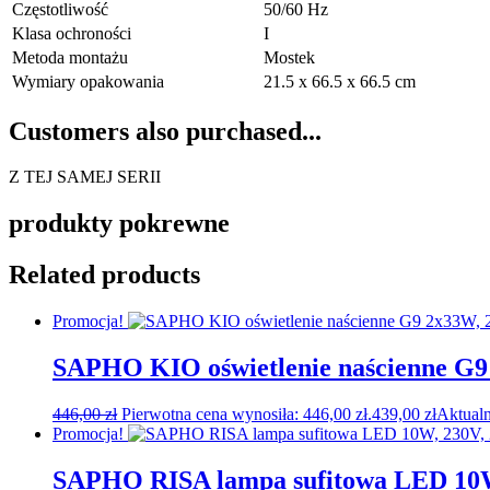
Częstotliwość
50/60 Hz
Klasa ochroności
I
Metoda montażu
Mostek
Wymiary opakowania
21.5 x 66.5 x 66.5 cm
Customers also purchased...
Z TEJ SAMEJ SERII
produkty pokrewne
Related products
Promocja!
SAPHO KIO oświetlenie naścienne G9
446,00
zł
Pierwotna cena wynosiła: 446,00 zł.
439,00
zł
Aktualn
Promocja!
SAPHO RISA lampa sufitowa LED 10W,