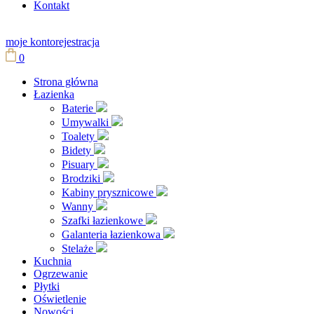
Kontakt
moje konto
rejestracja
0
Strona główna
Łazienka
Baterie
Umywalki
Toalety
Bidety
Pisuary
Brodziki
Kabiny prysznicowe
Wanny
Szafki łazienkowe
Galanteria łazienkowa
Stelaże
Kuchnia
Ogrzewanie
Płytki
Oświetlenie
Nowości