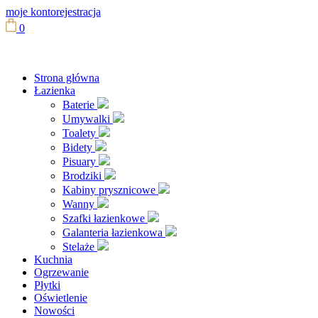
moje konto
rejestracja
0
Strona główna
Łazienka
Baterie
Umywalki
Toalety
Bidety
Pisuary
Brodziki
Kabiny prysznicowe
Wanny
Szafki łazienkowe
Galanteria łazienkowa
Stelaże
Kuchnia
Ogrzewanie
Płytki
Oświetlenie
Nowości