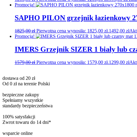
Promocja!
SAPHO PILON grzejnik łazienkowy 27
1825,00
zł
Pierwotna cena wynosiła: 1825,00 zł.
1492,00
zł
Akt
Promocja!
IMERS Grzejnik SIZER 1 biały lub c
1579,00
zł
Pierwotna cena wynosiła: 1579,00 zł.
1299,00
zł
Akt
dostawa od 20 zł
Od 0 zł na terenie Polski
bezpieczne zakupy
Spełniamy wszystkie
standardy bezpieczeństwa
100% satysfakcji
Zwrot towaru do 14 dni*
wsparcie online