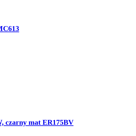
 MC613
W, czarny mat ER175BV