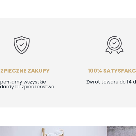
00 zł.
995,00 zł.
1825,00 zł.
1492,00 zł.
EZPIECZNE ZAKUPY
100% SATYSFAKC
pełniamy wszystkie
Zwrot towaru do 14 d
ndardy bezpieczeństwa