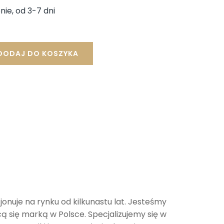
nosi:
ie, od 3-7 dni
9,00 zł.
DODAJ DO KOSZYKA
jonuje na rynku od kilkunastu lat. Jesteśmy
cą się marką w Polsce. Specjalizujemy się w