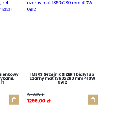
azienkowy
IMERS Grzejnik SIZER 1 biały lub
zykami,
czarny mat 1360x280 mm 410W
21T
0912
1579,00
zł
Pierwotna
Aktualna
1299,00
zł
cena
cena
wynosiła:
wynosi: