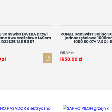
 SanSwiss DIVERA Drzwi
RONAL SanSwiss Solino SO
ane dwuczęściowe 140cm
jednoczęściowe 1000m
D22S2B 140 50 07
1000 50 07+ V.SOL.
1811,62
zł
tna
Aktualna
Pierwotna
Aktualna
0
zł
1650,00
zł
cena
cena
cena
ła:
wynosi:
wynosiła:
wynosi:
zł.
2125,00 zł.
1811,62 zł.
1650,00 zł.