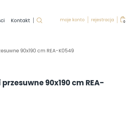
moje konto
rejestracja
ci
Kontakt
0
rzesuwne 90x190 cm REA-K0549
i przesuwne 90x190 cm REA-
tualna
ena