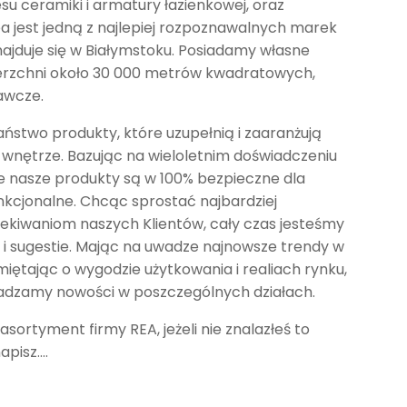
su ceramiki i armatury łazienkowej, oraz
Rea jest jedną z najlepiej rozpoznawalnych marek
znajduje się w Białymstoku. Posiadamy własne
erzchni około 30 000 metrów kwadratowych,
awcze.
aństwo produkty, które uzupełnią i zaaranżują
wnętrze. Bazując na wieloletnim doświadczeniu
ie nasze produkty są w 100% bezpieczne dla
nkcjonalne. Chcąc sprostać najbardziej
kiwaniom naszych Klientów, cały czas jesteśmy
 i sugestie. Mając na uwadze najnowsze trendy w
miętając o wygodzie użytkowania i realiach rynku,
dzamy nowości w poszczególnych działach.
sortyment firmy REA, jeżeli nie znalazłeś to
apisz….