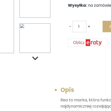
wynosiła:
wy
Wysyłka:
na zamówien
1200,00 zł.
86
-
+
ilość
REA
Alex
Drzwi
przesuwne
90x190
cm
REA-
K0549
Opis
Rea to marka, która funkc
najdynamiczniej rozwijają