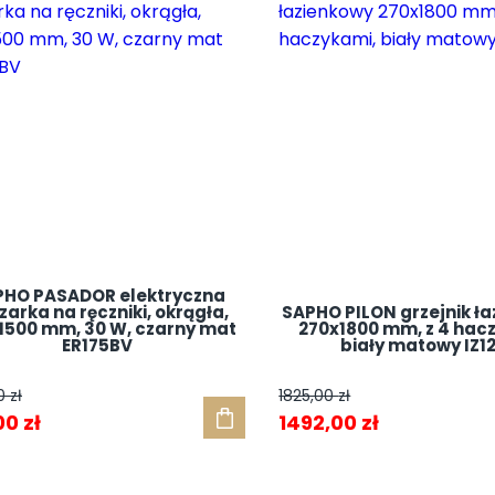
PHO PASADOR elektryczna
zarka na ręczniki, okrągła,
SAPHO PILON grzejnik ł
1500 mm, 30 W, czarny mat
270x1800 mm, z 4 hac
ER175BV
biały matowy IZ1
00
zł
1825,00
zł
wotna
Aktualna
Pierwotna
Aktualna
00
zł
1492,00
zł
a
cena
cena
cena
siła:
wynosi:
wynosiła:
wynosi: