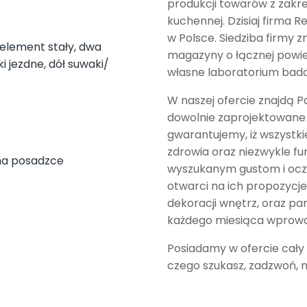
produkcji towarów z zakre
kuchennej. Dzisiaj firma 
w Polsce. Siedziba firmy 
element stały, dwa
magazyny o łącznej powi
 jezdne, dół suwaki/
własne laboratorium bad
W naszej ofercie znajdą P
dowolnie zaprojektowane 
gwarantujemy, iż wszystk
zdrowia oraz niezwykle fu
 na posadzce
wyszukanym gustom i ocze
otwarci na ich propozycje
dekoracji wnętrz, oraz pa
każdego miesiąca wprowa
Posiadamy w ofercie cały a
czego szukasz, zadzwoń, n