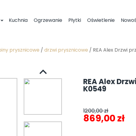
Kuchnia
Ogrzewanie
Płytki
Oświetlenie
Nowoś
iny prysznicowe
/
drzwi prysznicowe
/ REA Alex Drzwi p
REA Alex Drzw
K0549
1200,00
zł
Pierwotna
Ak
869,00
zł
cena
c