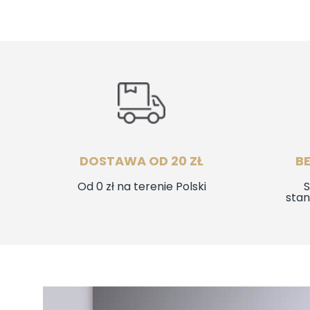
1200,
DOSTAWA OD 20 ZŁ
B
Od 0 zł na terenie Polski
S
sta