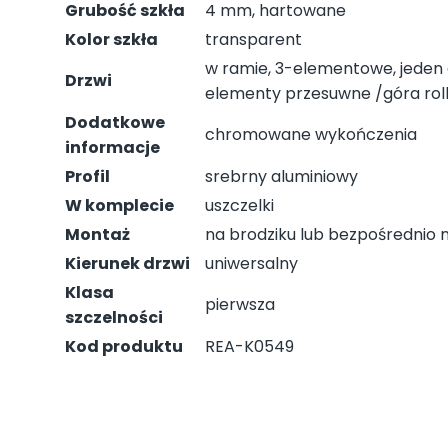
Grubość szkła
4 mm, hartowane
Kolor szkła
transparent
w ramie, 3-elementowe, jeden 
Drzwi
elementy przesuwne /góra rolki
Dodatkowe
chromowane wykończenia
informacje
Profil
srebrny aluminiowy
W komplecie
uszczelki
Montaż
na brodziku lub bezpośrednio
Kierunek drzwi
uniwersalny
Klasa
pierwsza
szczelności
Kod produktu
REA-K0549