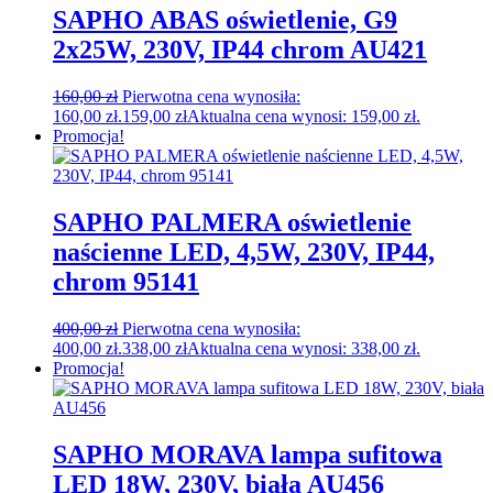
SAPHO ABAS oświetlenie, G9
2x25W, 230V, IP44 chrom AU421
160,00
zł
Pierwotna cena wynosiła:
160,00 zł.
159,00
zł
Aktualna cena wynosi: 159,00 zł.
Promocja!
SAPHO PALMERA oświetlenie
naścienne LED, 4,5W, 230V, IP44,
chrom 95141
400,00
zł
Pierwotna cena wynosiła:
400,00 zł.
338,00
zł
Aktualna cena wynosi: 338,00 zł.
Promocja!
SAPHO MORAVA lampa sufitowa
LED 18W, 230V, biała AU456