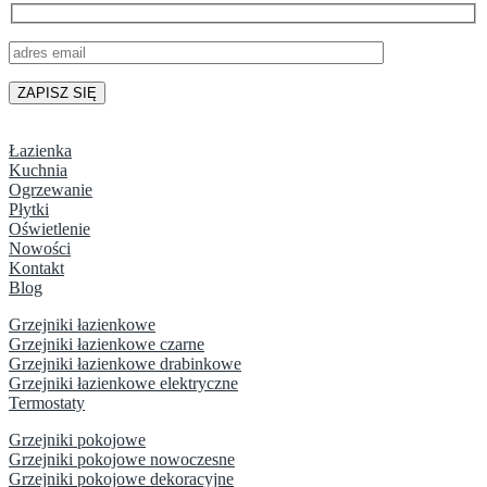
Łazienka
Kuchnia
Ogrzewanie
Płytki
Oświetlenie
Nowości
Kontakt
Blog
Grzejniki łazienkowe
Grzejniki łazienkowe czarne
Grzejniki łazienkowe drabinkowe
Grzejniki łazienkowe elektryczne
Termostaty
Grzejniki pokojowe
Grzejniki pokojowe nowoczesne
Grzejniki pokojowe dekoracyjne