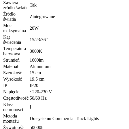
Zawiera
Tak
źródło światła
Źródło
Zintegrowane
światła
Moc
20W
maksymalna
Kąt
15/23/36°
świecenia
Temperatura
3000K
barwowa
Strumień
1600lm
Materiał
Aluminium
Szerokość
15 cm
Wysokość
19.5 cm
IP
IP20
Napięcie
~220-230 V
Częstotliwość
50/60 Hz
Klasa
I
ochroności
Metoda
Do systemu Commercial Track Lights
montażu
Żywotność
50000h