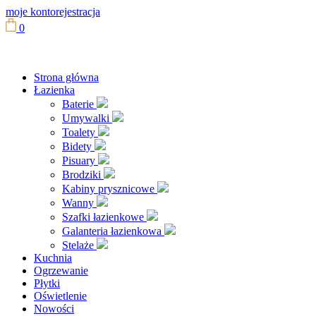
moje konto
rejestracja
0
Strona główna
Łazienka
Baterie
Umywalki
Toalety
Bidety
Pisuary
Brodziki
Kabiny prysznicowe
Wanny
Szafki łazienkowe
Galanteria łazienkowa
Stelaże
Kuchnia
Ogrzewanie
Płytki
Oświetlenie
Nowości