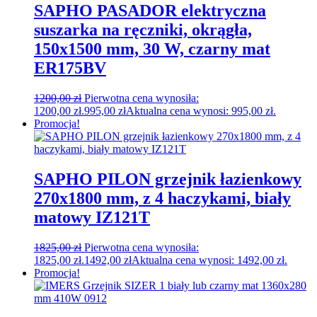
SAPHO PASADOR elektryczna
suszarka na ręczniki, okrągła,
150x1500 mm, 30 W, czarny mat
ER175BV
1200,00
zł
Pierwotna cena wynosiła:
1200,00 zł.
995,00
zł
Aktualna cena wynosi: 995,00 zł.
Promocja!
SAPHO PILON grzejnik łazienkowy
270x1800 mm, z 4 haczykami, biały
matowy IZ121T
1825,00
zł
Pierwotna cena wynosiła:
1825,00 zł.
1492,00
zł
Aktualna cena wynosi: 1492,00 zł.
Promocja!