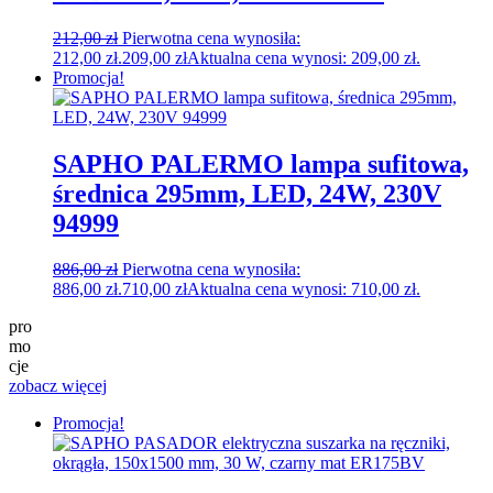
212,00
zł
Pierwotna cena wynosiła:
212,00 zł.
209,00
zł
Aktualna cena wynosi: 209,00 zł.
Promocja!
SAPHO PALERMO lampa sufitowa,
średnica 295mm, LED, 24W, 230V
94999
886,00
zł
Pierwotna cena wynosiła:
886,00 zł.
710,00
zł
Aktualna cena wynosi: 710,00 zł.
pro
mo
cje
zobacz więcej
Promocja!