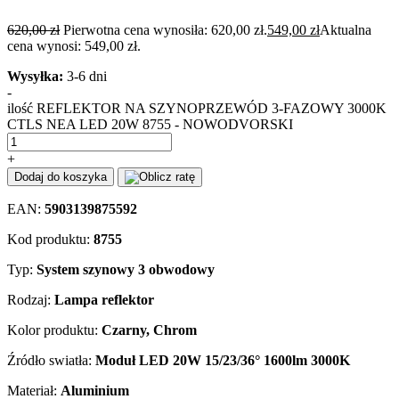
620,00
zł
Pierwotna cena wynosiła: 620,00 zł.
549,00
zł
Aktualna
cena wynosi: 549,00 zł.
Wysyłka:
3-6 dni
-
ilość REFLEKTOR NA SZYNOPRZEWÓD 3-FAZOWY 3000K
CTLS NEA LED 20W 8755 - NOWODVORSKI
+
Dodaj do koszyka
EAN:
5903139875592
Kod produktu:
8755
Typ:
System szynowy 3 obwodowy
Rodzaj:
Lampa reflektor
Kolor produktu:
Czarny, Chrom
Źródło swiatła:
Moduł LED 20W 15/23/36° 1600lm 3000K
Materiał:
Aluminium