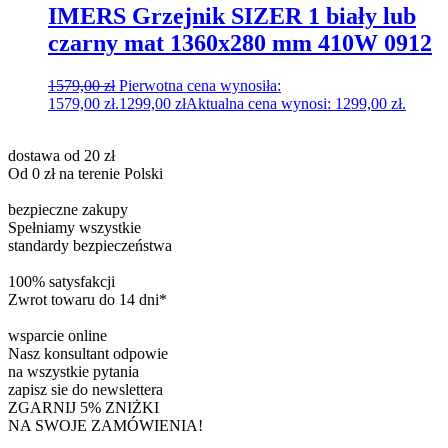
IMERS Grzejnik SIZER 1 biały lub
czarny mat 1360x280 mm 410W 0912
1579,00
zł
Pierwotna cena wynosiła:
1579,00 zł.
1299,00
zł
Aktualna cena wynosi: 1299,00 zł.
dostawa od 20 zł
Od 0 zł na terenie Polski
bezpieczne zakupy
Spełniamy wszystkie
standardy bezpieczeństwa
100% satysfakcji
Zwrot towaru do 14 dni*
wsparcie online
Nasz konsultant odpowie
na wszystkie pytania
zapisz sie do newslettera
ZGARNIJ 5% ZNIŻKI
NA SWOJE ZAMÓWIENIA!