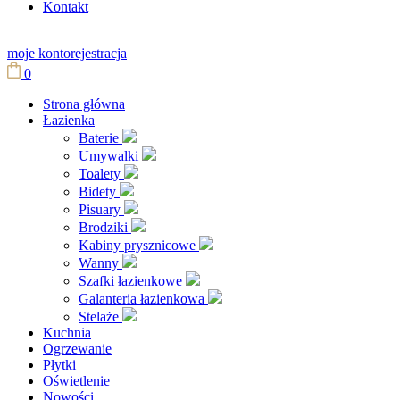
Kontakt
moje konto
rejestracja
0
Strona główna
Łazienka
Baterie
Umywalki
Toalety
Bidety
Pisuary
Brodziki
Kabiny prysznicowe
Wanny
Szafki łazienkowe
Galanteria łazienkowa
Stelaże
Kuchnia
Ogrzewanie
Płytki
Oświetlenie
Nowości