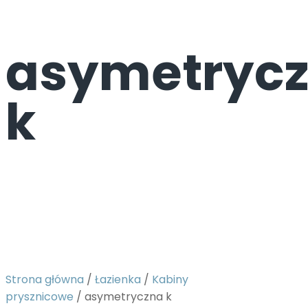
asymetryc
k
Strona główna
/
Łazienka
/
Kabiny
prysznicowe
/ asymetryczna k