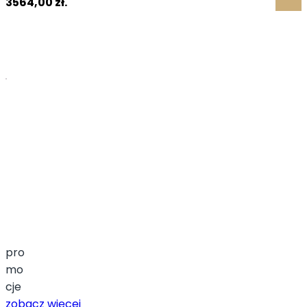
3564,00 zł.
pro
mo
cje
zobacz więcej