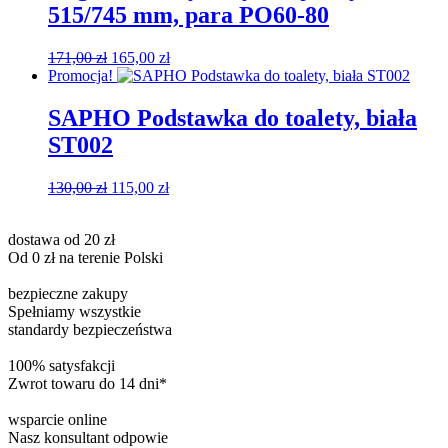
515/745 mm, para PO60-80
Pierwotna
Aktualna
171,00
zł
165,00
zł
cena
cena
Promocja!
wynosiła:
wynosi:
171,00 zł.
165,00 zł.
SAPHO Podstawka do toalety, biała
ST002
Pierwotna
Aktualna
130,00
zł
115,00
zł
cena
cena
wynosiła:
wynosi:
dostawa od 20 zł
130,00 zł.
115,00 zł.
Od 0 zł na terenie Polski
bezpieczne zakupy
Spełniamy wszystkie
standardy bezpieczeństwa
100% satysfakcji
Zwrot towaru do 14 dni*
wsparcie online
Nasz konsultant odpowie