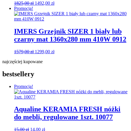
Pierwotna
Aktualna
1825,00
zł
1492,00
zł
cena
cena
Promocja!
wynosiła:
wynosi:
1825,00 zł.
1492,00 zł.
IMERS Grzejnik SIZER 1 biały lub
czarny mat 1360x280 mm 410W 0912
Pierwotna
Aktualna
1579,00
zł
1299,00
zł
cena
cena
najczęściej kupowane
wynosiła:
wynosi:
1579,00 zł.
1299,00 zł.
bestsellery
Promocja!
Aqualine KERAMIA FRESH nóżki
do mebli, regulowane 1szt. 10077
Pierwotna
Aktualna
15,00
zł
14,00
zł