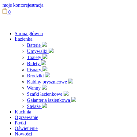
moje konto
rejestracja
0
Strona główna
Łazienka
Baterie
Umywalki
Toalety
Bidety
Pisuary
Brodziki
Kabiny prysznicowe
Wanny
Szafki łazienkowe
Galanteria łazienkowa
Stelaże
Kuchnia
Ogrzewanie
Płytki
Oświetlenie
Nowości