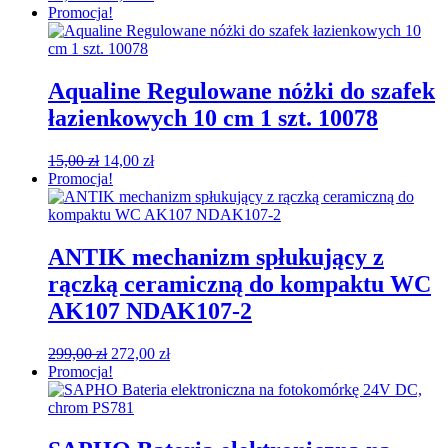
cena
cena
Promocja!
wynosiła:
wynosi:
15,00 zł.
14,00 zł.
Aqualine Regulowane nóżki do szafek
łazienkowych 10 cm 1 szt. 10078
Pierwotna
Aktualna
15,00
zł
14,00
zł
cena
cena
Promocja!
wynosiła:
wynosi:
15,00 zł.
14,00 zł.
ANTIK mechanizm spłukujący z
rączką ceramiczną do kompaktu WC
AK107 NDAK107-2
Pierwotna
Aktualna
299,00
zł
272,00
zł
cena
cena
Promocja!
wynosiła:
wynosi:
299,00 zł.
272,00 zł.