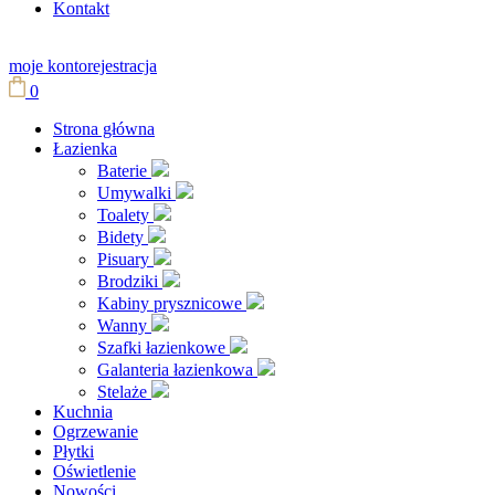
Kontakt
moje konto
rejestracja
0
Strona główna
Łazienka
Baterie
Umywalki
Toalety
Bidety
Pisuary
Brodziki
Kabiny prysznicowe
Wanny
Szafki łazienkowe
Galanteria łazienkowa
Stelaże
Kuchnia
Ogrzewanie
Płytki
Oświetlenie
Nowości