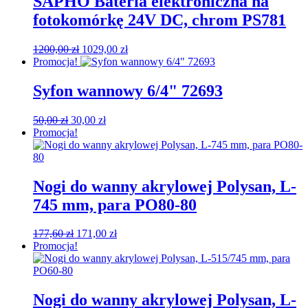
SAPHO Bateria elektroniczna na
fotokomórkę 24V DC, chrom PS781
Pierwotna
Aktualna
1200,00
zł
1029,00
zł
cena
cena
Promocja!
wynosiła:
wynosi:
1200,00 zł.
1029,00 zł.
Syfon wannowy 6/4" 72693
Pierwotna
Aktualna
50,00
zł
30,00
zł
cena
cena
Promocja!
wynosiła:
wynosi:
50,00 zł.
30,00 zł.
Nogi do wanny akrylowej Polysan, L-
745 mm, para PO80-80
Pierwotna
Aktualna
177,60
zł
171,00
zł
cena
cena
Promocja!
wynosiła:
wynosi:
177,60 zł.
171,00 zł.
Nogi do wanny akrylowej Polysan, L-