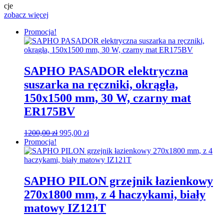
cje
zobacz więcej
Promocja!
SAPHO PASADOR elektryczna
suszarka na ręczniki, okrągła,
150x1500 mm, 30 W, czarny mat
ER175BV
Pierwotna
Aktualna
1200,00
zł
995,00
zł
cena
cena
Promocja!
wynosiła:
wynosi:
1200,00 zł.
995,00 zł.
SAPHO PILON grzejnik łazienkowy
270x1800 mm, z 4 haczykami, biały
matowy IZ121T