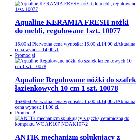
Aqualine KERAMIA FRESH nóżki
do mebli, regulowane 1szt. 10077
15,00
zł
Pierwotna cena wynosiła: 15,00 zł.
14,00
zł
Aktualna
cena wynosi: 14,00 zł.
Promocja!
Aqualine Regulowane nóżki do szafek
łazienkowych 10 cm 1 szt. 10078
15,00
zł
Pierwotna cena wynosiła: 15,00 zł.
14,00
zł
Aktualna
cena wynosi: 14,00 zł.
Promocja!
ANTIK mechanizm spłukujący z