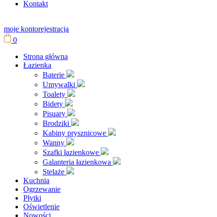
Kontakt
moje konto
rejestracja
0
Strona główna
Łazienka
Baterie
Umywalki
Toalety
Bidety
Pisuary
Brodziki
Kabiny prysznicowe
Wanny
Szafki łazienkowe
Galanteria łazienkowa
Stelaże
Kuchnia
Ogrzewanie
Płytki
Oświetlenie
Nowości