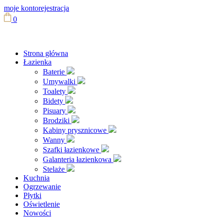
moje konto
rejestracja
0
Strona główna
Łazienka
Baterie
Umywalki
Toalety
Bidety
Pisuary
Brodziki
Kabiny prysznicowe
Wanny
Szafki łazienkowe
Galanteria łazienkowa
Stelaże
Kuchnia
Ogrzewanie
Płytki
Oświetlenie
Nowości