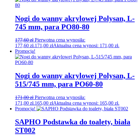
Nogi do wanny akrylowej Polysan, L-
745 mm, para PO80-80
177,60
zł
Pierwotna cena wynosiła:
177,60 zł.
171,00
zł
Aktualna cena wynosi: 171,00 zł.
Promocja!
Nogi do wanny akrylowej Polysan, L-
515/745 mm, para PO60-80
171,00
zł
Pierwotna cena wynosiła:
171,00 zł.
165,00
zł
Aktualna cena wynosi: 165,00 zł.
Promocja!
SAPHO Podstawka do toalety, biała
ST002