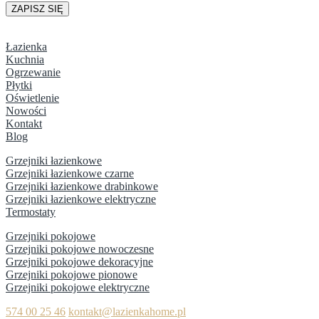
Łazienka
Kuchnia
Ogrzewanie
Płytki
Oświetlenie
Nowości
Kontakt
Blog
Grzejniki łazienkowe
Grzejniki łazienkowe czarne
Grzejniki łazienkowe drabinkowe
Grzejniki łazienkowe elektryczne
Termostaty
Grzejniki pokojowe
Grzejniki pokojowe nowoczesne
Grzejniki pokojowe dekoracyjne
Grzejniki pokojowe pionowe
Grzejniki pokojowe elektryczne
574 00 25 46
kontakt@lazienkahome.pl