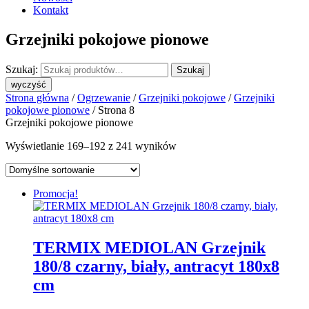
Kontakt
Grzejniki pokojowe pionowe
Szukaj:
Szukaj
wyczyść
Strona główna
/
Ogrzewanie
/
Grzejniki pokojowe
/
Grzejniki
pokojowe pionowe
/ Strona 8
Grzejniki pokojowe pionowe
Wyświetlanie 169–192 z 241 wyników
Promocja!
TERMIX MEDIOLAN Grzejnik
180/8 czarny, biały, antracyt 180x8
cm