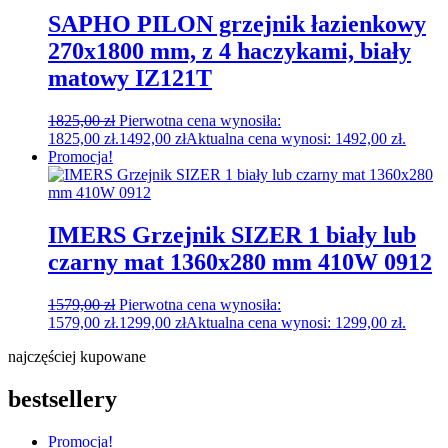
SAPHO PILON grzejnik łazienkowy
270x1800 mm, z 4 haczykami, biały
matowy IZ121T
1825,00
zł
Pierwotna cena wynosiła:
1825,00 zł.
1492,00
zł
Aktualna cena wynosi: 1492,00 zł.
Promocja!
IMERS Grzejnik SIZER 1 biały lub
czarny mat 1360x280 mm 410W 0912
1579,00
zł
Pierwotna cena wynosiła:
1579,00 zł.
1299,00
zł
Aktualna cena wynosi: 1299,00 zł.
najczęściej kupowane
bestsellery
Promocja!