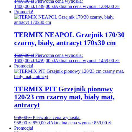
1400,00
zł
Pierwotna cena wynosiła:
1400,00 zł.
1239,00
zł
Aktualna cena wynosi: 1239,00 zł.
Promocja!
TERMIX NEAPOL Grzejnik 170/30
czarny, biały, antracyt 170x30 cm
1600,00
zł
Pierwotna cena wynosiła:
1600,00 zł.
1459,00
zł
Aktualna cena wynosi: 1459,00 zł.
Promocja!
TERMIX PIT Grzejnik pionowy
120/23 cm czarny mat, biały mat,
antracyt
958,00
zł
Pierwotna cena wynosiła:
958,00 zł.
859,00
zł
Aktualna cena wynosi: 859,00 zł.
Promocja!