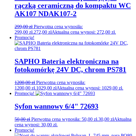
rączką ceramiczną do kompaktu WC
AK107 NDAK107-2
299,00
zł
Pierwotna cena wynosiła:
299,00 zł.
272,00
zł
Aktualna cena wynosi: 272,00 zł.
Promocja!
SAPHO Bateria elektroniczna na
fotokomórkę 24V DC, chrom PS781
1200,00
zł
Pierwotna cena wynosiła:
1200,00 zł.
1029,00
zł
Aktualna cena wynosi: 1029,00 zł.
Promocja!
Syfon wannowy 6/4" 72693
50,00
zł
Pierwotna cena wynosiła: 50,00 zł.
30,00
zł
Aktualna
cena wynosi: 30,00 zł.
Promocja!