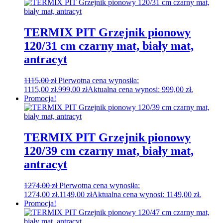
TERMIX PIT Grzejnik pionowy
120/31 cm czarny mat, biały mat,
antracyt
1115,00
zł
Pierwotna cena wynosiła:
1115,00 zł.
999,00
zł
Aktualna cena wynosi: 999,00 zł.
Promocja!
TERMIX PIT Grzejnik pionowy
120/39 cm czarny mat, biały mat,
antracyt
1274,00
zł
Pierwotna cena wynosiła:
1274,00 zł.
1149,00
zł
Aktualna cena wynosi: 1149,00 zł.
Promocja!