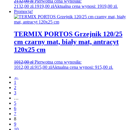
2132,00
zł
Pierwotna cena wynosiła:
2132,00 zł.
1919,00
zł
Aktualna cena wynosi: 1919,00 zł.
Promocja!
TERMIX PORTOS Grzejnik 120/25
cm czarny mat, biały mat, antracyt
120x25 cm
1012,00
zł
Pierwotna cena wynosiła:
1012,00 zł.
915,00
zł
Aktualna cena wynosi: 915,00 zł.
←
1
2
3
…
5
6
7
8
9
10