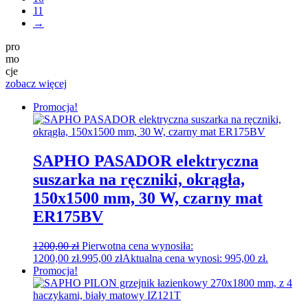
11
→
pro
mo
cje
zobacz więcej
Promocja!
SAPHO PASADOR elektryczna
suszarka na ręczniki, okrągła,
150x1500 mm, 30 W, czarny mat
ER175BV
1200,00
zł
Pierwotna cena wynosiła:
1200,00 zł.
995,00
zł
Aktualna cena wynosi: 995,00 zł.
Promocja!