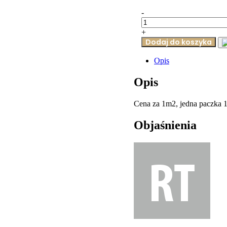
-
ilość
AB
+
Płytki
Dodaj do koszyka
ścienne
CAESAR
Opis
Track
Moon
Opis
30x90
(bal=1,08m2)
CSR004
Cena za 1m2, jedna paczka 1
Objaśnienia