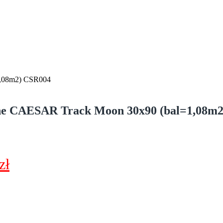
1,08m2) CSR004
nne CAESAR Track Moon 30x90 (bal=1,08m2
tna
Aktualna
zł
cena
a:
wynosi:
zł.
185,00 zł.