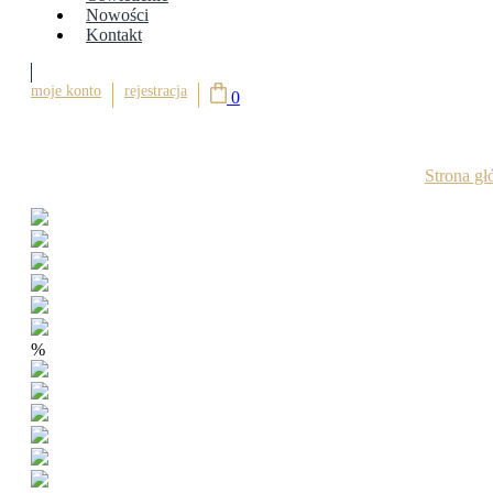
Nowości
Kontakt
moje konto
rejestracja
0
Strona g
%