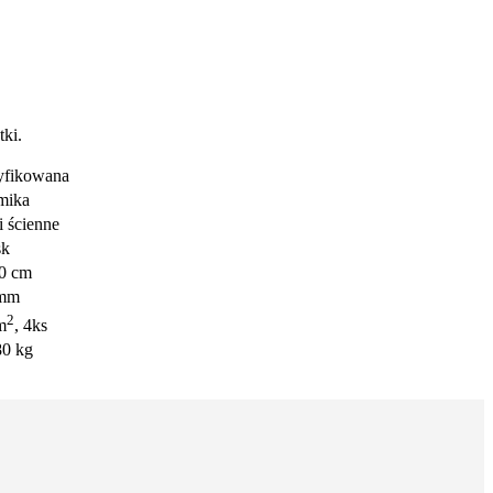
tki.
yfikowana
mika
i ścienne
sk
0 cm
5mm
2
m
, 4ks
80 kg