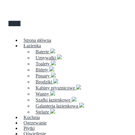
Strona główna
Łazienka
Baterie
Umywalki
Toalety
Bidety
Pisuary
Brodziki
Kabiny prysznicowe
Wanny
Szafki łazienkowe
Galanteria łazienkowa
Stelaże
Kuchnia
Ogrzewanie
Płytki
Oświetlenie