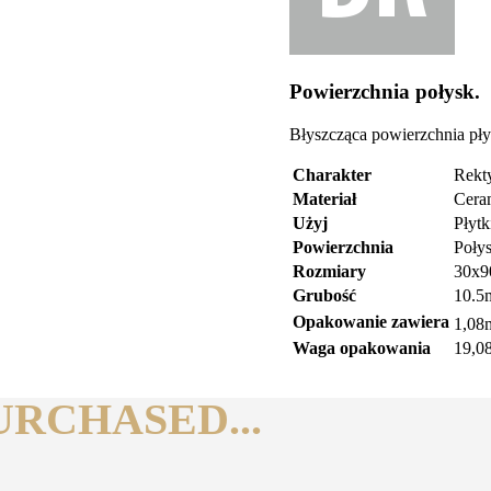
Powierzchnia połysk.
Błyszcząca powierzchnia pły
Charakter
Rekt
Materiał
Cera
Użyj
Płytk
Powierzchnia
Poły
Rozmiary
30x9
Grubość
10.
Opakowanie zawiera
1,08
Waga opakowania
19,0
RCHASED...