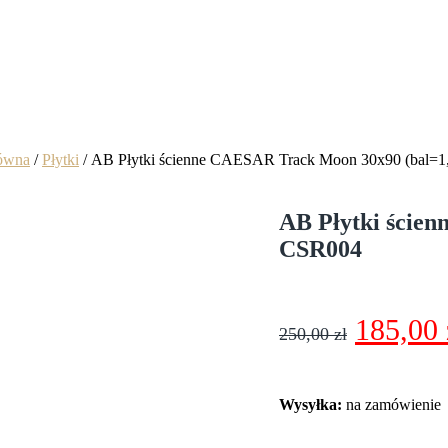
łówna
/
Płytki
/ AB Płytki ścienne CAESAR Track Moon 30x90 (bal=
AB Płytki ście
CSR004
Pierwo
185,00
250,00
zł
cena
wynosił
Wysyłka:
na zamówienie
250,00 