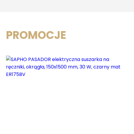
PRO
MO
CJE