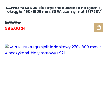
SAPHO PASADOR elektryczna suszarka na ręczniki,
okrągła, 150x1500 mm, 30 W, czarny mat ER175BV
1200,00
zł
Pierwotna
Aktualna
995,00
zł
cena
cena
wynosiła:
wynosi:
1200,00 zł.
995,00 zł.