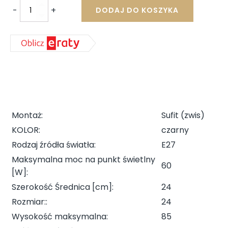
-
+
DODAJ DO KOSZYKA
ilość
ALFA
LAMPA
WISZĄCA
SPIKE
24CM
ALFA-
ALFA_60559
Montaż
:
Sufit (zwis)
KOLOR
:
czarny
Rodzaj źródła światła
:
E27
Maksymalna moc na punkt świetlny
60
[W]
:
Szerokość Średnica [cm]
:
24
Rozmiar:
:
24
Wysokość maksymalna
:
85