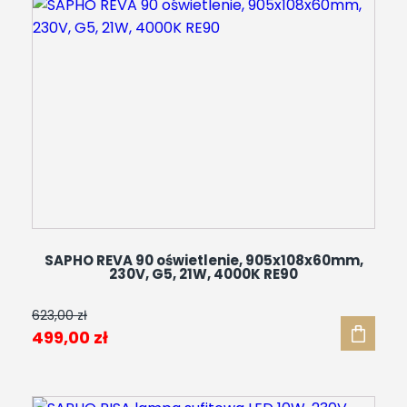
190,00 zł.
176,00 zł.
SAPHO REVA 90 oświetlenie, 905x108x60mm,
230V, G5, 21W, 4000K RE90
623,00
zł
Pierwotna
Aktualna
499,00
zł
cena
cena
wynosiła:
wynosi: