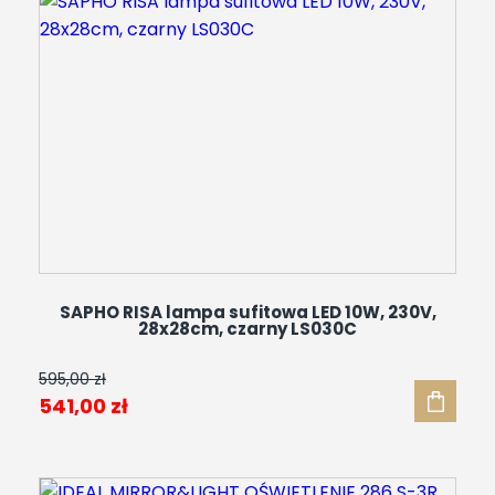
623,00 zł.
499,00 zł.
SAPHO RISA lampa sufitowa LED 10W, 230V,
28x28cm, czarny LS030C
595,00
zł
Pierwotna
Aktualna
541,00
zł
cena
cena
wynosiła:
wynosi: