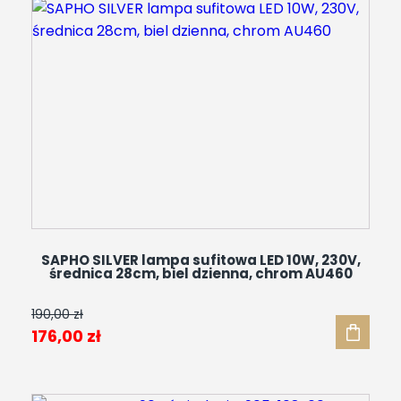
SAPHO SILVER lampa sufitowa LED 10W, 230V,
średnica 28cm, biel dzienna, chrom AU460
190,00
zł
Pierwotna
Aktualna
176,00
zł
cena
cena
wynosiła:
wynosi: