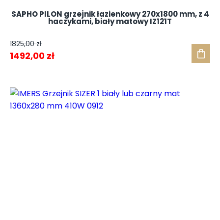
SAPHO PILON grzejnik łazienkowy 270x1800 mm, z 4
haczykami, biały matowy IZ121T
1825,00
zł
Pierwotna
Aktualna
1492,00
zł
cena
cena
wynosiła:
wynosi:
1825,00 zł.
1492,00 zł.