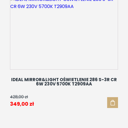
595,00 zł.
541,00 zł.
IDEAL MIRROR&LIGHT OŚWIETLENIE 286 S-3R CR
6W 230V 5700K T2909AA
428,00
zł
Pierwotna
Aktualna
349,00
zł
cena
cena
wynosiła:
wynosi:
428,00 zł.
349,00 zł.