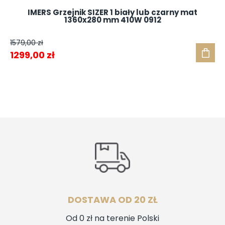
IMERS Grzejnik SIZER 1 biały lub czarny mat
1360x280 mm 410W 0912
1579,00
zł
Pierwotna
Aktualna
1299,00
zł
cena
cena
wynosiła:
wynosi:
1579,00 zł.
1299,00 zł.
DOSTAWA OD 20 ZŁ
Od 0 zł na terenie Polski