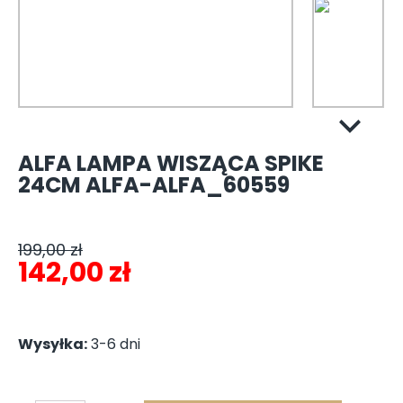
ALFA LAMPA WISZĄCA SPIKE
24CM ALFA-ALFA_60559
199,00
zł
Pierwotna
Aktualna
142,00
zł
cena
cena
wynosiła:
wynosi:
Wysyłka:
3-6 dni
199,00 zł.
142,00 zł.