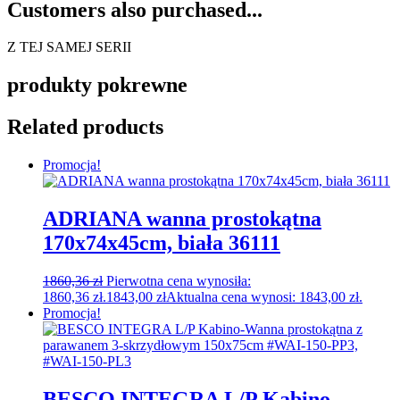
Customers also purchased...
Z TEJ SAMEJ SERII
produkty pokrewne
Related products
Promocja!
ADRIANA wanna prostokątna
170x74x45cm, biała 36111
1860,36
zł
Pierwotna cena wynosiła:
1860,36 zł.
1843,00
zł
Aktualna cena wynosi: 1843,00 zł.
Promocja!
BESCO INTEGRA L/P Kabino-