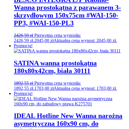
Wanna prostokątna z parawanem 3-
skrzydłowym 150x75cm #WAI-150-
PP3, #WAI-150-PL3
2426,59
zł
Pierwotna cena wynosiła:
2426,59 zł.
2045,00
zł
Aktualna cena wynosi: 2045,00 zł.
Promocja!
SATINA wanna prostokątna
180x80x42cm, biała 30111
1892,55
zł
Pierwotna cena wynosiła:
1892,55 zł.
1703,00
zł
Aktualna cena wynosi: 1703,00 zł.
Promocja!
IDEAL Hotline New Wanna narożna
asymetryczna 160x90 cm, do