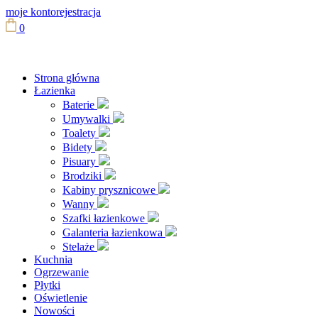
moje konto
rejestracja
0
Strona główna
Łazienka
Baterie
Umywalki
Toalety
Bidety
Pisuary
Brodziki
Kabiny prysznicowe
Wanny
Szafki łazienkowe
Galanteria łazienkowa
Stelaże
Kuchnia
Ogrzewanie
Płytki
Oświetlenie
Nowości