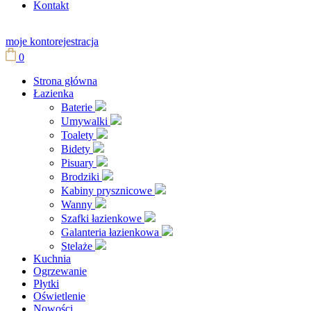
Kontakt
moje konto
rejestracja
0
Strona główna
Łazienka
Baterie
Umywalki
Toalety
Bidety
Pisuary
Brodziki
Kabiny prysznicowe
Wanny
Szafki łazienkowe
Galanteria łazienkowa
Stelaże
Kuchnia
Ogrzewanie
Płytki
Oświetlenie
Nowości