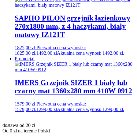
SAPHO PILON grzejnik łazienkowy
270x1800 mm, z 4 haczykami, biały
matowy IZ121T
1825,00
zł
Pierwotna cena wynosiła:
1825,00 zł.
1492,00
zł
Aktualna cena wynosi: 1492,00 zł.
Promocja!
IMERS Grzejnik SIZER 1 biały lub
czarny mat 1360x280 mm 410W 0912
1579,00
zł
Pierwotna cena wynosiła:
1579,00 zł.
1299,00
zł
Aktualna cena wynosi: 1299,00 zł.
dostawa od 20 zł
Od 0 zł na terenie Polski