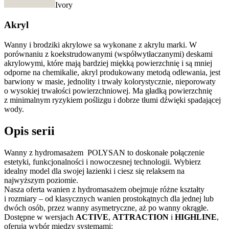
Ivory
Akryl
Wanny i brodziki akrylowe sa wykonane z akrylu marki. W
porównaniu z koekstrudowanymi (współwytłaczanymi) deskami
akrylowymi, które mają bardziej miękką powierzchnię i są mniej
odporne na chemikalie, akryl produkowany metodą odlewania, jest
barwiony w masie, jednolity i trwały kolorystycznie, nieporowaty
o wysokiej trwałości powierzchniowej. Ma gładką powierzchnię
z minimalnym ryzykiem poślizgu i dobrze tłumi dźwięki spadającej
wody.
Opis serii
Wanny z hydromasażem POLYSAN to doskonałe połączenie
estetyki, funkcjonalności i nowoczesnej technologii. Wybierz
idealny model dla swojej łazienki i ciesz się relaksem na
najwyższym poziomie.
Nasza oferta wanien z hydromasażem obejmuje różne kształty
i rozmiary – od klasycznych wanien prostokątnych dla jednej lub
dwóch osób, przez wanny asymetryczne, aż po wanny okrągłe.
Dostępne w wersjach
ACTIVE
,
ATTRACTION
i
HIGHLINE
,
oferują wybór między systemami: