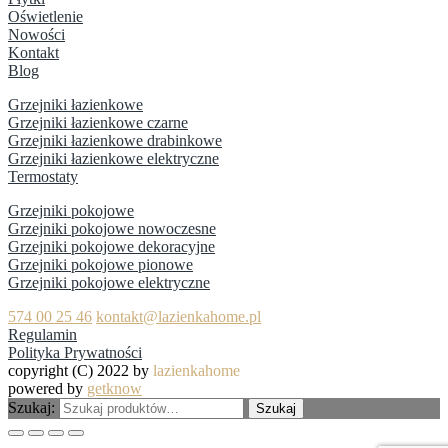
Oświetlenie
Nowości
Kontakt
Blog
Grzejniki łazienkowe
Grzejniki łazienkowe czarne
Grzejniki łazienkowe drabinkowe
Grzejniki łazienkowe elektryczne
Termostaty
Grzejniki pokojowe
Grzejniki pokojowe nowoczesne
Grzejniki pokojowe dekoracyjne
Grzejniki pokojowe pionowe
Grzejniki pokojowe elektryczne
574 00 25 46
kontakt@lazienkahome.pl
Regulamin
Polityka Prywatności
copyright (C) 2022 by
lazienkahome
powered by
getknow
Szukaj:
Szukaj