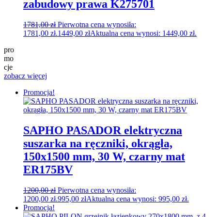
zabudowy prawa K275701
1781,00
zł
Pierwotna cena wynosiła:
1781,00 zł.
1449,00
zł
Aktualna cena wynosi: 1449,00 zł.
pro
mo
cje
zobacz więcej
Promocja!
SAPHO PASADOR elektryczna
suszarka na ręczniki, okrągła,
150x1500 mm, 30 W, czarny mat
ER175BV
1200,00
zł
Pierwotna cena wynosiła:
1200,00 zł.
995,00
zł
Aktualna cena wynosi: 995,00 zł.
Promocja!