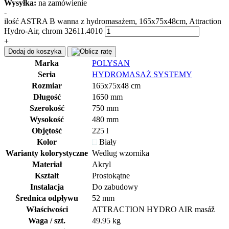
Wysyłka:
na zamówienie
-
ilość ASTRA B wanna z hydromasażem, 165x75x48cm, Attraction
Hydro-Air, chrom 32611.4010
+
Dodaj do koszyka
Marka
POLYSAN
Seria
HYDROMASAŻ SYSTEMY
Rozmiar
165x75x48 cm
Długość
1650 mm
Szerokość
750 mm
Wysokość
480 mm
Objętość
225 l
Kolor
Biały
Warianty kolorystyczne
Według wzornika
Materiał
Akryl
Kształt
Prostokątne
Instalacja
Do zabudowy
Średnica odpływu
52 mm
Właściwości
ATTRACTION HYDRO AIR masáž
Waga / szt.
49.95 kg