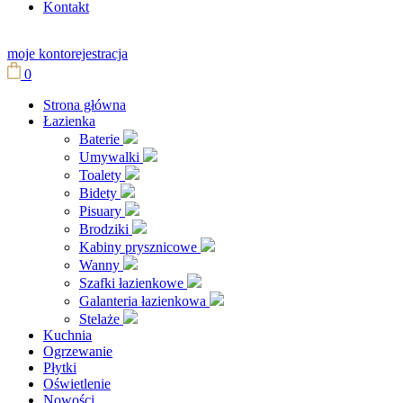
Kontakt
moje konto
rejestracja
0
Strona główna
Łazienka
Baterie
Umywalki
Toalety
Bidety
Pisuary
Brodziki
Kabiny prysznicowe
Wanny
Szafki łazienkowe
Galanteria łazienkowa
Stelaże
Kuchnia
Ogrzewanie
Płytki
Oświetlenie
Nowości