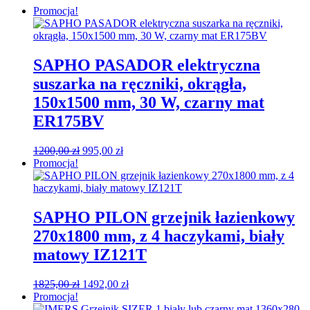
Promocja!
SAPHO PASADOR elektryczna
suszarka na ręczniki, okrągła,
150x1500 mm, 30 W, czarny mat
ER175BV
Pierwotna
Aktualna
1200,00
zł
995,00
zł
cena
cena
Promocja!
wynosiła:
wynosi:
1200,00 zł.
995,00 zł.
SAPHO PILON grzejnik łazienkowy
270x1800 mm, z 4 haczykami, biały
matowy IZ121T
Pierwotna
Aktualna
1825,00
zł
1492,00
zł
cena
cena
Promocja!
wynosiła:
wynosi: