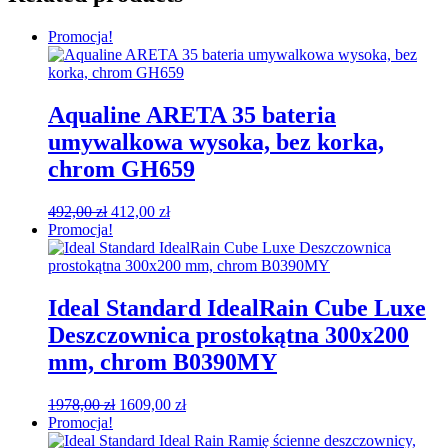
Promocja!
Aqualine ARETA 35 bateria
umywalkowa wysoka, bez korka,
chrom GH659
Pierwotna
Aktualna
492,00
zł
412,00
zł
cena
cena
Promocja!
wynosiła:
wynosi:
492,00 zł.
412,00 zł.
Ideal Standard IdealRain Cube Luxe
Deszczownica prostokątna 300x200
mm, chrom B0390MY
Pierwotna
Aktualna
1978,00
zł
1609,00
zł
cena
cena
Promocja!
wynosiła:
wynosi: