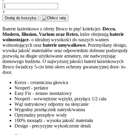
-
1207,60 zł.
885,00 zł.
ilość
BESCO
+
ASPIRA
Dodaj do koszyka
I
Bateria
Baterie łazienkowe z oferty Besco to pięć kolekcjei-
Decco,
umywalkowa
Modern, Illusion, Varium oraz Retro,
które obejmują
baterie
stojąca
wolnostojące
- o idealnej wysokości do naszych wanien
czarny
wolnostojących oraz
baterie umywalkowe.
Przemyślany design,
mat
wysoka jakość materiałów oraz odpowiednio dobrane podzespoły
BU-
pozwolą na długie użytkowanie armatury, nie nadwyrężając
AI-
domowego budżetu. O najwyższej jakości baterii łazienkowych
CZ
Besco świadczy 5-cio letni okres ochrony gwarancyjnej door- to-
door.
Kerox - ceramiczna głowica
Neoperl - perlator
Easy Fix - zestaw montażowy
Neoperl - wewnętrzne wężyki, przyłącz 1/2 cala
Wąż natryskowy odporny na skręcanie
Wygodny przełącznik natrysk/wanna
Optymalny przepływ wody
100% mosiądz - wysoka jakość materiału
Design - precyzyjne wykończenie detali