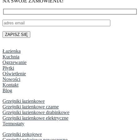
NA SWOJE ZAMÓWIENIA!
Łazienka
Kuchnia
Ogrzewanie
Płytki
Oświetlenie
Nowości
Kontakt
Blog
Grzejniki łazienkowe
Grzejniki łazienkowe czarne
Grzejniki łazienkowe drabinkowe
Grzejniki łazienkowe elektryczne
Termostaty
Grzejniki pokojowe
Grzejniki pokojowe nowoczesne