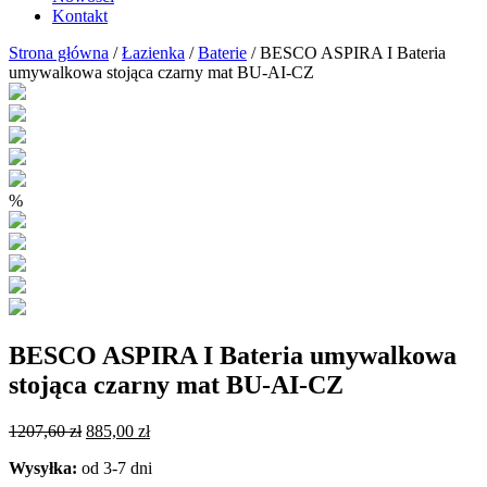
Kontakt
Strona główna
/
Łazienka
/
Baterie
/ BESCO ASPIRA I Bateria
umywalkowa stojąca czarny mat BU-AI-CZ
%
BESCO ASPIRA I Bateria umywalkowa
stojąca czarny mat BU-AI-CZ
Pierwotna
Aktualna
1207,60
zł
885,00
zł
cena
cena
Wysyłka:
od 3-7 dni
wynosiła:
wynosi: