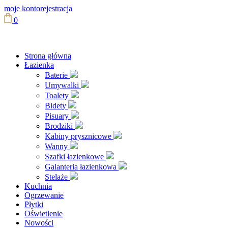
moje konto
rejestracja
0
Strona główna
Łazienka
Baterie
Umywalki
Toalety
Bidety
Pisuary
Brodziki
Kabiny prysznicowe
Wanny
Szafki łazienkowe
Galanteria łazienkowa
Stelaże
Kuchnia
Ogrzewanie
Płytki
Oświetlenie
Nowości