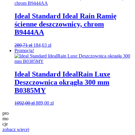
1978,00 zł.
1609,00 zł.
Ideal Standard Ideal Rain Ramię
ścienne deszczownicy, chrom
B9444AA
Pierwotna
Aktualna
280,71
zł
184,63
zł
cena
cena
Promocja!
wynosiła:
wynosi:
280,71 zł.
184,63 zł.
Ideal Standard IdealRain Luxe
Deszczownica okrągła 300 mm
B0385MY
Pierwotna
Aktualna
1092,00
zł
889,00
zł
cena
cena
pro
wynosiła:
wynosi:
mo
1092,00 zł.
889,00 zł.
cje
zobacz więcej