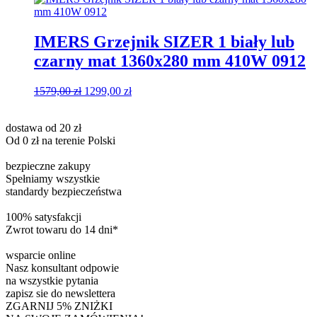
1825,00 zł.
1492,00 zł.
IMERS Grzejnik SIZER 1 biały lub
czarny mat 1360x280 mm 410W 0912
Pierwotna
Aktualna
1579,00
zł
1299,00
zł
cena
cena
wynosiła:
wynosi:
dostawa od 20 zł
1579,00 zł.
1299,00 zł.
Od 0 zł na terenie Polski
bezpieczne zakupy
Spełniamy wszystkie
standardy bezpieczeństwa
100% satysfakcji
Zwrot towaru do 14 dni*
wsparcie online
Nasz konsultant odpowie
na wszystkie pytania
zapisz sie do newslettera
ZGARNIJ 5% ZNIŻKI