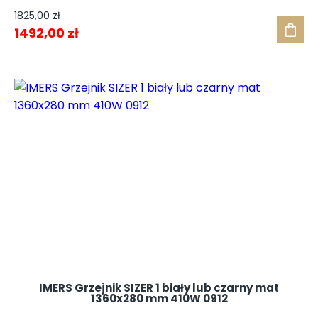
1825,00
zł
Pierwotna
Aktualna
1492,00
zł
cena
cena
wynosiła:
wynosi:
1825,00 zł.
1492,00 zł.
IMERS Grzejnik SIZER 1 biały lub czarny mat
1360x280 mm 410W 0912