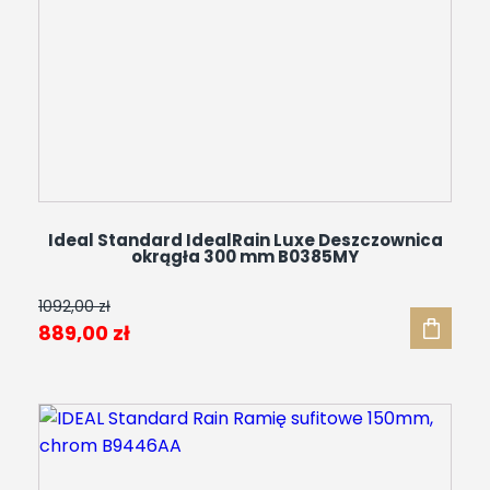
Ideal Standard IdealRain Luxe Deszczownica
okrągła 300 mm B0385MY
1092,00
zł
Pierwotna
Aktualna
889,00
zł
cena
cena
wynosiła:
wynosi:
1092,00 zł.
889,00 zł.