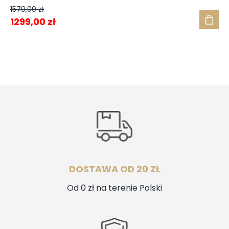
1579,00
zł
Pierwotna
Aktualna
1299,00
zł
cena
cena
wynosiła:
wynosi:
1579,00 zł.
1299,00 zł.
DOSTAWA OD 20 ZŁ
Od 0 zł na terenie Polski