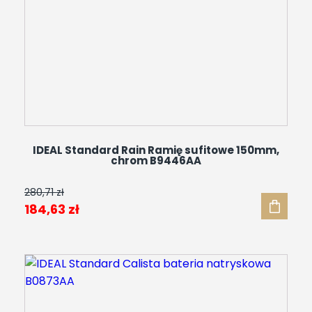
IDEAL Standard Rain Ramię sufitowe 150mm,
chrom B9446AA
280,71
zł
Pierwotna
Aktualna
184,63
zł
cena
cena
wynosiła:
wynosi:
280,71 zł.
184,63 zł.