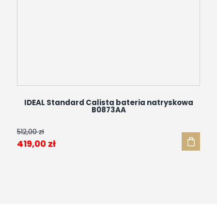
IDEAL Standard Calista bateria natryskowa
B0873AA
512,00
zł
Pierwotna
Aktualna
419,00
zł
cena
cena
wynosiła:
wynosi:
512,00 zł.
419,00 zł.