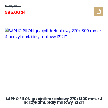
1200,00
zł
Pierwotna
Aktualna
995,00
zł
cena
cena
wynosiła:
wynosi:
1200,00 zł.
995,00 zł.
SAPHO PILON grzejnik łazienkowy 270x1800 mm, z 4
haczykami, biały matowy IZ121T