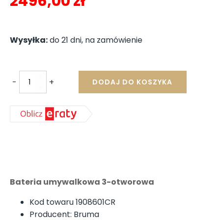
Pierwotna
Aktualna
2496,00
zł
cena
cena
wynosiła:
wynosi:
Wysyłka:
do 21 dni, na zamówienie
2664,00 zł.
2496,00 zł.
-
+
DODAJ DO KOSZYKA
ilość
BRUMA
NAVY
Bateria
umywalkowa
podtynkowa
Chrom
190
860
1CR
Bateria umywalkowa 3-otworowa
Kod towaru 1908601CR
Producent: Bruma