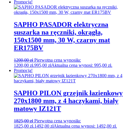
Promocja!
SAPHO PASADOR elektryczna
suszarka na ręczniki, okrągła,
150x1500 mm, 30 W, czarny mat
ER175BV
1200,00
zł
Pierwotna cena wynosiła:
1200,00 zł.
995,00
zł
Aktualna cena wynosi: 995,00 zł.
Promocja!
SAPHO PILON grzejnik łazienkowy
270x1800 mm, z 4 haczykami, biały
matowy IZ121T
1825,00
zł
Pierwotna cena wynosiła:
1825,00 zł.
1492,00
zł
Aktualna cena wynosi: 1492,00 zł.