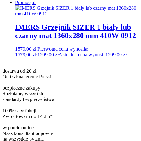
Promocja!
IMERS Grzejnik SIZER 1 biały lub
czarny mat 1360x280 mm 410W 0912
1579,00
zł
Pierwotna cena wynosiła:
1579,00 zł.
1299,00
zł
Aktualna cena wynosi: 1299,00 zł.
dostawa od 20 zł
Od 0 zł na terenie Polski
bezpieczne zakupy
Spełniamy wszystkie
standardy bezpieczeństwa
100% satysfakcji
Zwrot towaru do 14 dni*
wsparcie online
Nasz konsultant odpowie
na wszystkie pytania