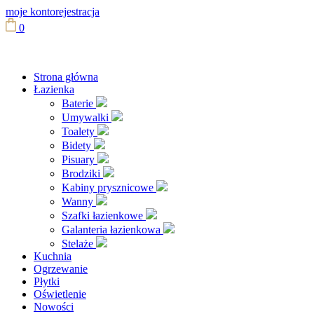
moje konto
rejestracja
0
Strona główna
Łazienka
Baterie
Umywalki
Toalety
Bidety
Pisuary
Brodziki
Kabiny prysznicowe
Wanny
Szafki łazienkowe
Galanteria łazienkowa
Stelaże
Kuchnia
Ogrzewanie
Płytki
Oświetlenie
Nowości