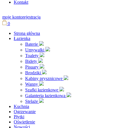
Kontakt
moje konto
rejestracja
0
Strona główna
Łazienka
Baterie
Umywalki
Toalety
Bidety
Pisuary
Brodziki
Kabiny prysznicowe
Wanny
Szafki łazienkowe
Galanteria łazienkowa
Stelaże
Kuchnia
Ogrzewanie
Płytki
Oświetlenie
Nowości