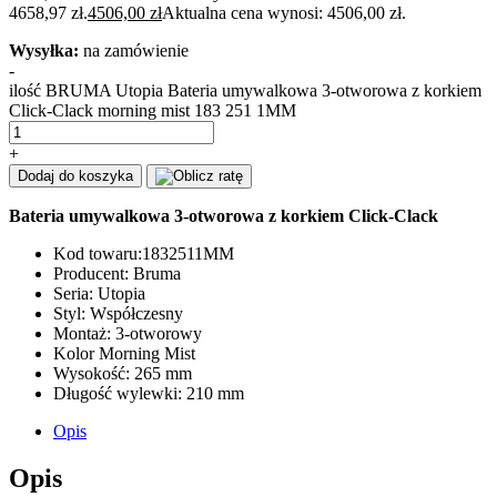
4658,97 zł.
4506,00
zł
Aktualna cena wynosi: 4506,00 zł.
Wysyłka:
na zamówienie
-
ilość BRUMA Utopia Bateria umywalkowa 3-otworowa z korkiem
Click-Clack morning mist 183 251 1MM
+
Dodaj do koszyka
Bateria umywalkowa 3-otworowa z korkiem Click-Clack
Kod towaru:1832511MM
Producent: Bruma
Seria: Utopia
Styl: Współczesny
Montaż: 3-otworowy
Kolor Morning Mist
Wysokość: 265 mm
Długość wylewki: 210 mm
Opis
Opis