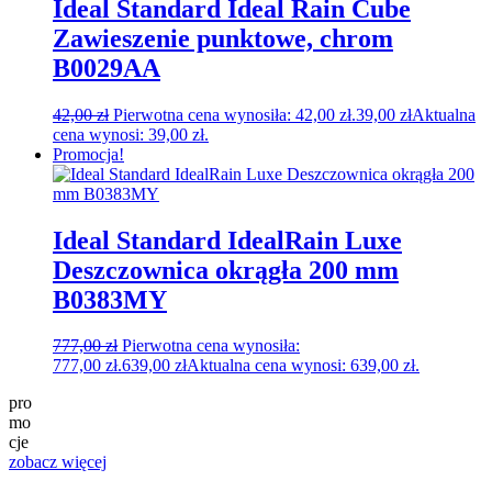
Ideal Standard Ideal Rain Cube
Zawieszenie punktowe, chrom
B0029AA
42,00
zł
Pierwotna cena wynosiła: 42,00 zł.
39,00
zł
Aktualna
cena wynosi: 39,00 zł.
Promocja!
Ideal Standard IdealRain Luxe
Deszczownica okrągła 200 mm
B0383MY
777,00
zł
Pierwotna cena wynosiła:
777,00 zł.
639,00
zł
Aktualna cena wynosi: 639,00 zł.
pro
mo
cje
zobacz więcej