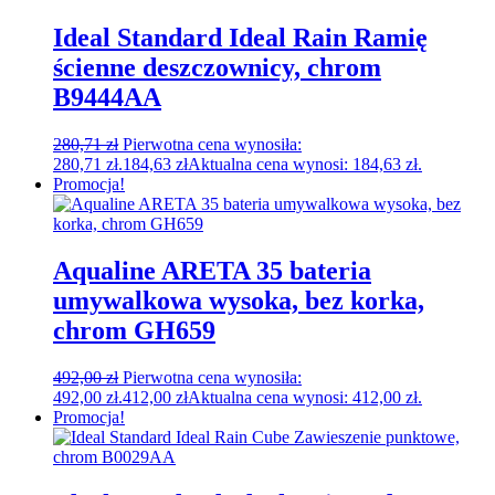
Ideal Standard Ideal Rain Ramię
ścienne deszczownicy, chrom
B9444AA
280,71
zł
Pierwotna cena wynosiła:
280,71 zł.
184,63
zł
Aktualna cena wynosi: 184,63 zł.
Promocja!
Aqualine ARETA 35 bateria
umywalkowa wysoka, bez korka,
chrom GH659
492,00
zł
Pierwotna cena wynosiła:
492,00 zł.
412,00
zł
Aktualna cena wynosi: 412,00 zł.
Promocja!