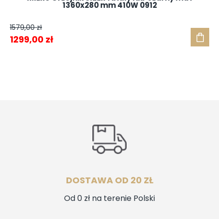
1360x280 mm 410W 0912
1579,00
zł
Pierwotna
Aktualna
1299,00
zł
cena
cena
wynosiła:
wynosi:
1579,00 zł.
1299,00 zł.
DOSTAWA OD 20 ZŁ
Od 0 zł na terenie Polski