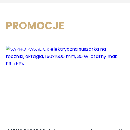
PRO
MO
CJE