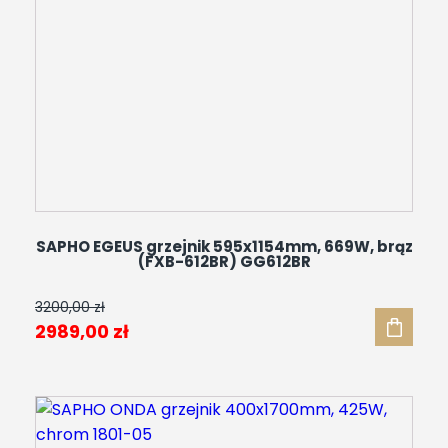
SAPHO EGEUS grzejnik 595x1154mm, 669W, brąz
(FXB-612BR) GG612BR
3200,00
zł
Pierwotna
Aktualna
2989,00
zł
cena
cena
wynosiła:
wynosi:
3200,00 zł.
2989,00 zł.