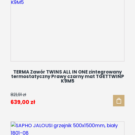
TERMA Zawór TWINS ALL IN ONE zintegrowany
termostatyczny Prawy czarny mat TGETTWINP
K9M5
821,91
zł
Pierwotna
Aktualna
639,00
zł
cena
cena
wynosiła:
wynosi:
821,91 zł.
639,00 zł.