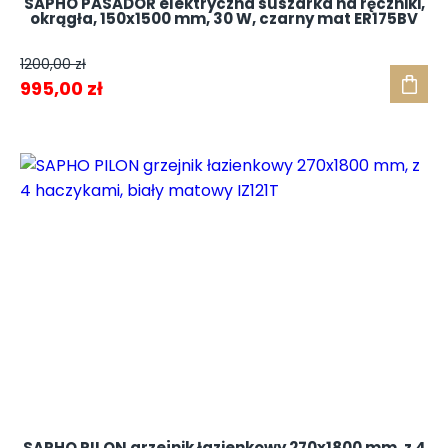
SAPHO PASADOR elektryczna suszarka na ręczniki,
okrągła, 150x1500 mm, 30 W, czarny mat ER175BV
1200,00
zł
Pierwotna
Aktualna
995,00
zł
cena
cena
wynosiła:
wynosi:
1200,00 zł.
995,00 zł.
SAPHO PILON grzejnik łazienkowy 270x1800 mm, z 4