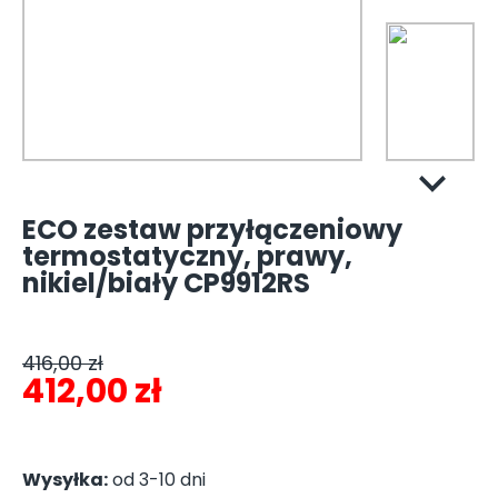
ECO zestaw przyłączeniowy
termostatyczny, prawy,
nikiel/biały CP9912RS
416,00
zł
Pierwotna
Aktualna
412,00
zł
cena
cena
wynosiła:
wynosi:
Wysyłka:
od 3-10 dni