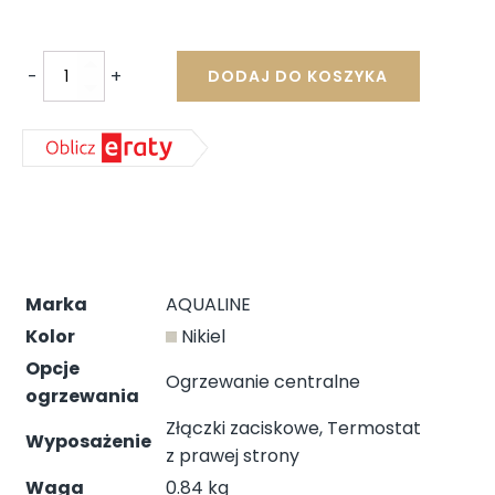
416,00 zł.
412,00 zł.
-
+
DODAJ DO KOSZYKA
ilość
ECO
zestaw
przyłączeniowy
termostatyczny,
prawy,
nikiel/biały
CP9912RS
Marka
AQUALINE
Kolor
Nikiel
Opcje
Ogrzewanie centralne
ogrzewania
Złączki zaciskowe, Termostat
Wyposażenie
z prawej strony
Waga
0.84 kg