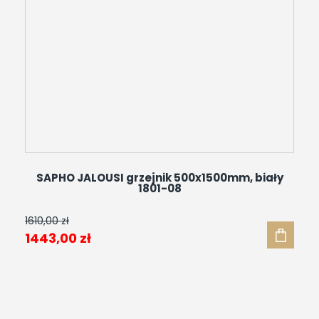
SAPHO JALOUSI grzejnik 500x1500mm, biały
1801-08
1610,00
zł
Pierwotna
Aktualna
1443,00
zł
cena
cena
wynosiła:
wynosi:
1610,00 zł.
1443,00 zł.