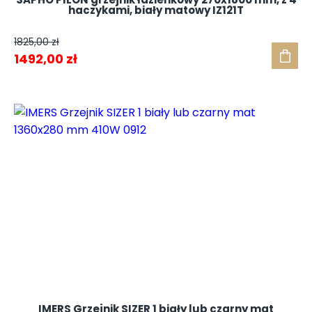
haczykami, biały matowy IZ121T
1825,00
zł
Pierwotna
Aktualna
1492,00
zł
cena
cena
wynosiła:
wynosi:
1825,00 zł.
1492,00 zł.
IMERS Grzejnik SIZER 1 biały lub czarny mat