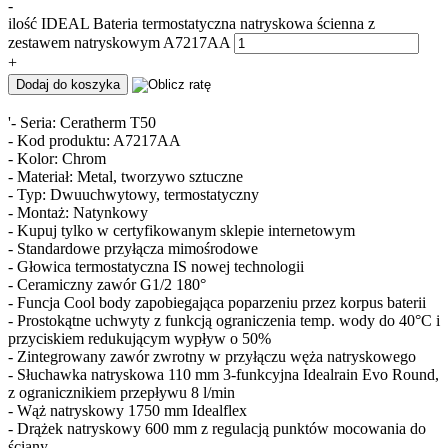
-
ilość IDEAL Bateria termostatyczna natryskowa ścienna z
zestawem natryskowym A7217AA
+
Dodaj do koszyka
'- Seria: Ceratherm T50
- Kod produktu: A7217AA
- Kolor: Chrom
- Materiał: Metal, tworzywo sztuczne
- Typ: Dwuuchwytowy, termostatyczny
- Montaż: Natynkowy
- Kupuj tylko w certyfikowanym sklepie internetowym
- Standardowe przyłącza mimośrodowe
- Głowica termostatyczna IS nowej technologii
- Ceramiczny zawór G1/2 180°
- Funcja Cool body zapobiegająca poparzeniu przez korpus baterii
- Prostokątne uchwyty z funkcją ograniczenia temp. wody do 40°C i
przyciskiem redukującym wypływ o 50%
- Zintegrowany zawór zwrotny w przyłączu węża natryskowego
- Słuchawka natryskowa 110 mm 3-funkcyjna Idealrain Evo Round,
z ogranicznikiem przepływu 8 l/min
- Wąż natryskowy 1750 mm Idealflex
- Drążek natryskowy 600 mm z regulacją punktów mocowania do
ściany