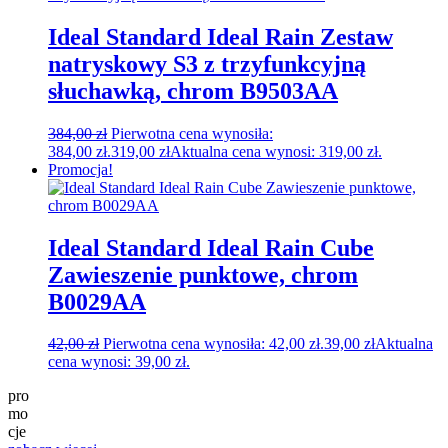
Ideal Standard Ideal Rain Zestaw
natryskowy S3 z trzyfunkcyjną
słuchawką, chrom B9503AA
384,00
zł
Pierwotna cena wynosiła:
384,00 zł.
319,00
zł
Aktualna cena wynosi: 319,00 zł.
Promocja!
Ideal Standard Ideal Rain Cube
Zawieszenie punktowe, chrom
B0029AA
42,00
zł
Pierwotna cena wynosiła: 42,00 zł.
39,00
zł
Aktualna
cena wynosi: 39,00 zł.
pro
mo
cje