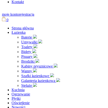
Kontakt
moje konto
rejestracja
0
Strona główna
Łazienka
Baterie
Umywalki
Toalety
Bidety
Pisuary
Brodziki
Kabiny prysznicowe
Wanny
Szafki łazienkowe
Galanteria łazienkowa
Stelaże
Kuchnia
Ogrzewanie
Płytki
Oświetlenie
Nowości