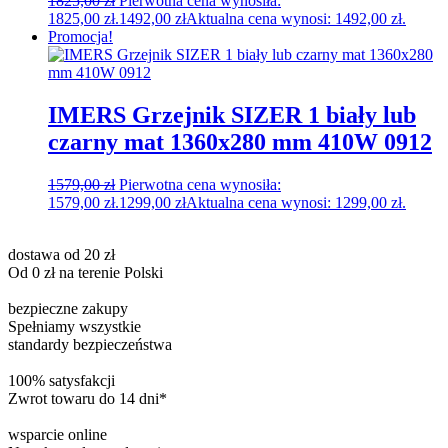
1825,00
zł
Pierwotna cena wynosiła:
1825,00 zł.
1492,00
zł
Aktualna cena wynosi: 1492,00 zł.
Promocja!
IMERS Grzejnik SIZER 1 biały lub
czarny mat 1360x280 mm 410W 0912
1579,00
zł
Pierwotna cena wynosiła:
1579,00 zł.
1299,00
zł
Aktualna cena wynosi: 1299,00 zł.
dostawa od 20 zł
Od 0 zł na terenie Polski
bezpieczne zakupy
Spełniamy wszystkie
standardy bezpieczeństwa
100% satysfakcji
Zwrot towaru do 14 dni*
wsparcie online