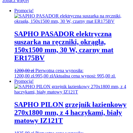
zobacz więcej
Promocja!
SAPHO PASADOR elektryczna
suszarka na ręczniki, okrągła,
150x1500 mm, 30 W, czarny mat
ER175BV
1200,00
zł
Pierwotna cena wynosiła:
1200,00 zł.
995,00
zł
Aktualna cena wynosi: 995,00 zł.
Promocja!
SAPHO PILON grzejnik łazienkowy
270x1800 mm, z 4 haczykami, biały
matowy IZ121T