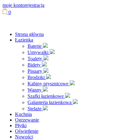
moje konto
rejestracja
0
Strona główna
Łazienka
Baterie
Umywalki
Toalety
Bidety
Pisuary
Brodziki
Kabiny prysznicowe
Wanny
Szafki łazienkowe
Galanteria łazienkowa
Stelaże
Kuchnia
Ogrzewanie
Płytki
Oświetlenie
Nowości