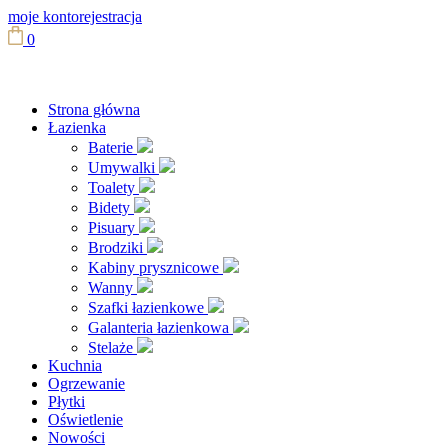
moje konto
rejestracja
0
Strona główna
Łazienka
Baterie
Umywalki
Toalety
Bidety
Pisuary
Brodziki
Kabiny prysznicowe
Wanny
Szafki łazienkowe
Galanteria łazienkowa
Stelaże
Kuchnia
Ogrzewanie
Płytki
Oświetlenie
Nowości