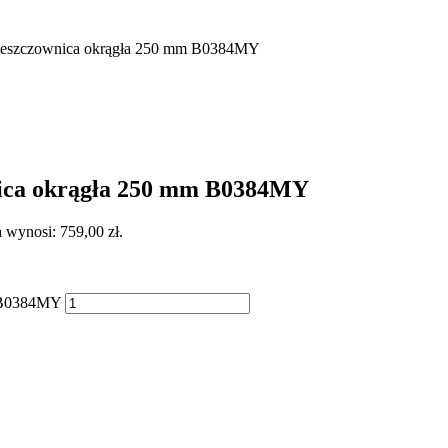
e Deszczownica okrągła 250 mm B0384MY
nica okrągła 250 mm B0384MY
 wynosi: 759,00 zł.
m B0384MY