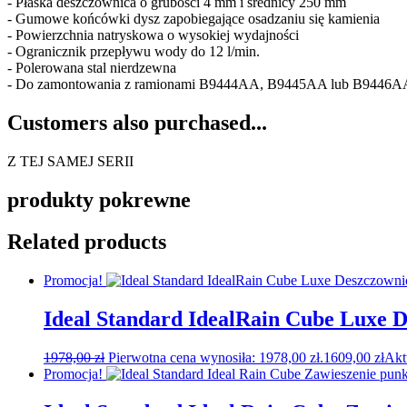
- Płaska deszczownica o grubości 4 mm i średnicy 250 mm
- Gumowe końcówki dysz zapobiegające osadzaniu się kamienia
- Powierzchnia natryskowa o wysokiej wydajności
- Ogranicznik przepływu wody do 12 l/min.
- Polerowana stal nierdzewna
- Do zamontowania z ramionami B9444AA, B9445AA lub B9446AA 
Customers also purchased...
Z TEJ SAMEJ SERII
produkty pokrewne
Related products
Promocja!
Ideal Standard IdealRain Cube Luxe
1978,00
zł
Pierwotna cena wynosiła: 1978,00 zł.
1609,00
zł
Akt
Promocja!