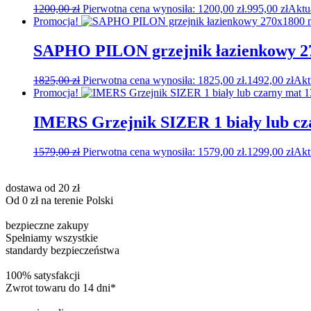
1200,00
zł
Pierwotna cena wynosiła: 1200,00 zł.
995,00
zł
Aktu
Promocja!
SAPHO PILON grzejnik łazienkowy 27
1825,00
zł
Pierwotna cena wynosiła: 1825,00 zł.
1492,00
zł
Akt
Promocja!
IMERS Grzejnik SIZER 1 biały lub c
1579,00
zł
Pierwotna cena wynosiła: 1579,00 zł.
1299,00
zł
Akt
dostawa od 20 zł
Od 0 zł na terenie Polski
bezpieczne zakupy
Spełniamy wszystkie
standardy bezpieczeństwa
100% satysfakcji
Zwrot towaru do 14 dni*