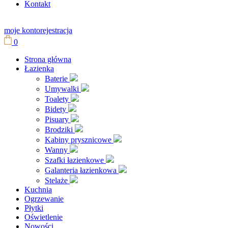
Kontakt
moje konto
rejestracja
0
Strona główna
Łazienka
Baterie
Umywalki
Toalety
Bidety
Pisuary
Brodziki
Kabiny prysznicowe
Wanny
Szafki łazienkowe
Galanteria łazienkowa
Stelaże
Kuchnia
Ogrzewanie
Płytki
Oświetlenie
Nowości