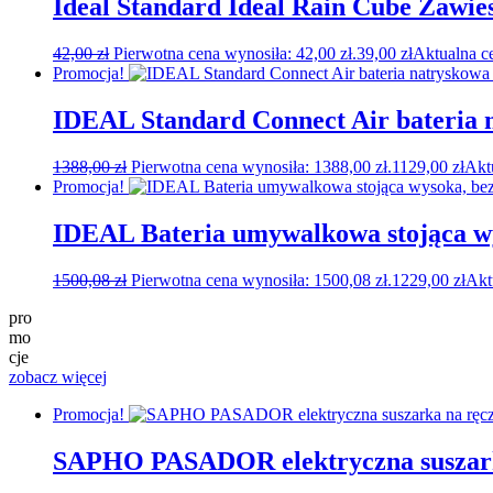
Ideal Standard Ideal Rain Cube Zawi
42,00
zł
Pierwotna cena wynosiła: 42,00 zł.
39,00
zł
Aktualna ce
Promocja!
IDEAL Standard Connect Air bateria
1388,00
zł
Pierwotna cena wynosiła: 1388,00 zł.
1129,00
zł
Akt
Promocja!
IDEAL Bateria umywalkowa stojąca w
1500,08
zł
Pierwotna cena wynosiła: 1500,08 zł.
1229,00
zł
Akt
pro
mo
cje
zobacz więcej
Promocja!
SAPHO PASADOR elektryczna suszarka