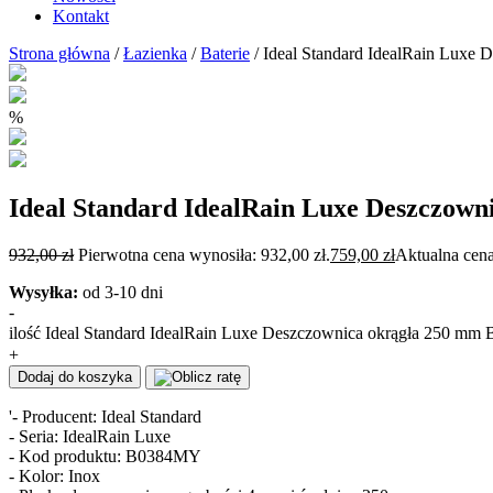
Kontakt
Strona główna
/
Łazienka
/
Baterie
/ Ideal Standard IdealRain Lux
%
Ideal Standard IdealRain Luxe Deszczow
932,00
zł
Pierwotna cena wynosiła: 932,00 zł.
759,00
zł
Aktualna cena
Wysyłka:
od 3-10 dni
-
ilość Ideal Standard IdealRain Luxe Deszczownica okrągła 250 m
+
Dodaj do koszyka
'- Producent: Ideal Standard
- Seria: IdealRain Luxe
- Kod produktu: B0384MY
- Kolor: Inox