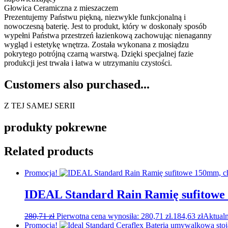
Głowica Ceramiczna z mieszaczem
Prezentujemy Państwu piękną, niezwykle funkcjonalną i
nowoczesną baterię. Jest to produkt, który w doskonały sposób
wypełni Państwa przestrzeń łazienkową zachowując nienaganny
wygląd i estetykę wnętrza. Została wykonana z mosiądzu
pokrytego potrójną czarną warstwą. Dzięki specjalnej fazie
produkcji jest trwała i łatwa w utrzymaniu czystości.
Customers also purchased...
Z TEJ SAMEJ SERII
produkty pokrewne
Related products
Promocja!
IDEAL Standard Rain Ramię sufitow
280,71
zł
Pierwotna cena wynosiła: 280,71 zł.
184,63
zł
Aktualn
Promocja!