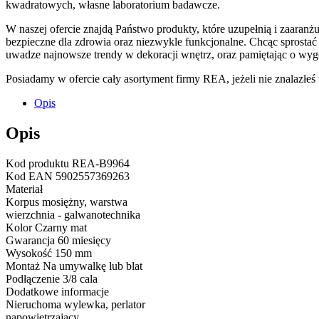
kwadratowych, własne laboratorium badawcze.
W naszej ofercie znajdą Państwo produkty, które uzupełnią i zaaran
bezpieczne dla zdrowia oraz niezwykle funkcjonalne. Chcąc sprostać
uwadze najnowsze trendy w dekoracji wnętrz, oraz pamiętając o wy
Posiadamy w ofercie cały asortyment firmy REA, jeżeli nie znalazłe
Opis
Opis
Kod produktu REA-B9964
Kod EAN 5902557369263
Materiał
Korpus mosiężny, warstwa
wierzchnia - galwanotechnika
Kolor Czarny mat
Gwarancja 60 miesięcy
Wysokość 150 mm
Montaż Na umywalkę lub blat
Podłączenie 3/8 cala
Dodatkowe informacje
Nieruchoma wylewka, perlator
napowietrzający