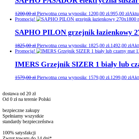
SAPHO PASADOR elektryczna suszarka
1200,00
zł
Pierwotna cena wynosiła: 1200,00 zł.
995,00
zł
Aktu
Promocja!
SAPHO PILON grzejnik łazienkowy 27
1825,00
zł
Pierwotna cena wynosiła: 1825,00 zł.
1492,00
zł
Akt
Promocja!
IMERS Grzejnik SIZER 1 biały lub c
1579,00
zł
Pierwotna cena wynosiła: 1579,00 zł.
1299,00
zł
Akt
dostawa od 20 zł
Od 0 zł na terenie Polski
bezpieczne zakupy
Spełniamy wszystkie
standardy bezpieczeństwa
100% satysfakcji
Zwrot towaru do 14 dni*