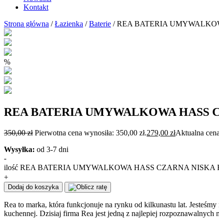
Kontakt
Strona główna
/
Łazienka
/
Baterie
/ REA BATERIA UMYWALKOW
%
REA BATERIA UMYWALKOWA HASS C
350,00
zł
Pierwotna cena wynosiła: 350,00 zł.
279,00
zł
Aktualna cena
Wysyłka:
od 3-7 dni
-
ilość REA BATERIA UMYWALKOWA HASS CZARNA NISKA 
+
Dodaj do koszyka
Rea to marka, która funkcjonuje na rynku od kilkunastu lat. Jesteśmy
kuchennej. Dzisiaj firma Rea jest jedną z najlepiej rozpoznawalnyc