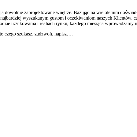
żują dowolnie zaprojektowane wnętrze. Bazując na wieloletnim doświa
 najbardziej wyszukanym gustom i oczekiwaniom naszych Klientów, cały
godzie użytkowania i realiach rynku, każdego miesiąca wprowadzamy 
ś to czego szukasz, zadzwoń, napisz….