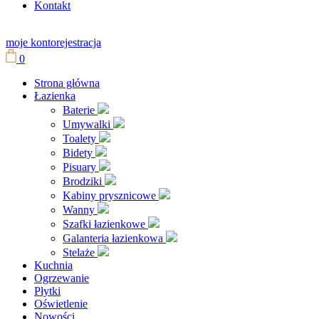
Kontakt
moje konto
rejestracja
0
Strona główna
Łazienka
Baterie
Umywalki
Toalety
Bidety
Pisuary
Brodziki
Kabiny prysznicowe
Wanny
Szafki łazienkowe
Galanteria łazienkowa
Stelaże
Kuchnia
Ogrzewanie
Płytki
Oświetlenie
Nowości