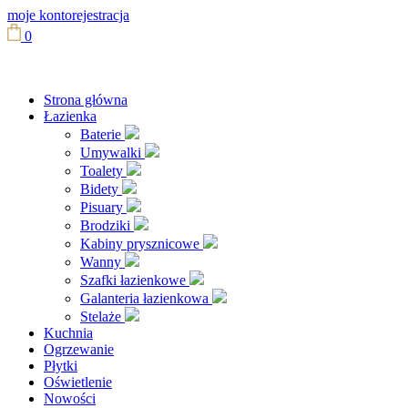
moje konto
rejestracja
0
Strona główna
Łazienka
Baterie
Umywalki
Toalety
Bidety
Pisuary
Brodziki
Kabiny prysznicowe
Wanny
Szafki łazienkowe
Galanteria łazienkowa
Stelaże
Kuchnia
Ogrzewanie
Płytki
Oświetlenie
Nowości