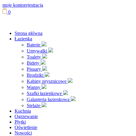
moje konto
rejestracja
0
Strona główna
Łazienka
Baterie
Umywalki
Toalety
Bidety
Pisuary
Brodziki
Kabiny prysznicowe
Wanny
Szafki łazienkowe
Galanteria łazienkowa
Stelaże
Kuchnia
Ogrzewanie
Płytki
Oświetlenie
Nowości