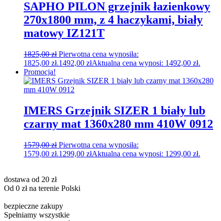
SAPHO PILON grzejnik łazienkowy
270x1800 mm, z 4 haczykami, biały
matowy IZ121T
1825,00
zł
Pierwotna cena wynosiła:
1825,00 zł.
1492,00
zł
Aktualna cena wynosi: 1492,00 zł.
Promocja!
IMERS Grzejnik SIZER 1 biały lub
czarny mat 1360x280 mm 410W 0912
1579,00
zł
Pierwotna cena wynosiła:
1579,00 zł.
1299,00
zł
Aktualna cena wynosi: 1299,00 zł.
dostawa od 20 zł
Od 0 zł na terenie Polski
bezpieczne zakupy
Spełniamy wszystkie