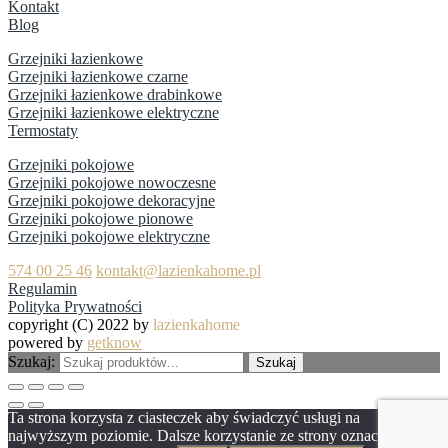
Kontakt
Blog
Grzejniki łazienkowe
Grzejniki łazienkowe czarne
Grzejniki łazienkowe drabinkowe
Grzejniki łazienkowe elektryczne
Termostaty
Grzejniki pokojowe
Grzejniki pokojowe nowoczesne
Grzejniki pokojowe dekoracyjne
Grzejniki pokojowe pionowe
Grzejniki pokojowe elektryczne
574 00 25 46
kontakt@lazienkahome.pl
Regulamin
Polityka Prywatności
copyright (C) 2022 by
lazienkahome
powered by
getknow
Szukaj:
Szukaj
Ta strona korzysta z ciasteczek aby świadczyć usługi na
najwyższym poziomie. Dalsze korzystanie ze strony oznacza, że