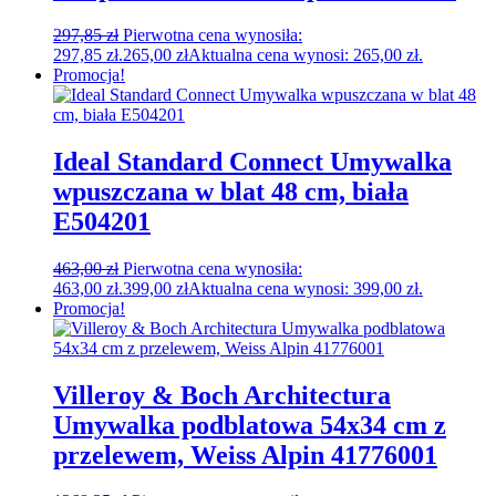
297,85
zł
Pierwotna cena wynosiła:
297,85 zł.
265,00
zł
Aktualna cena wynosi: 265,00 zł.
Promocja!
Ideal Standard Connect Umywalka
wpuszczana w blat 48 cm, biała
E504201
463,00
zł
Pierwotna cena wynosiła:
463,00 zł.
399,00
zł
Aktualna cena wynosi: 399,00 zł.
Promocja!
Villeroy & Boch Architectura
Umywalka podblatowa 54x34 cm z
przelewem, Weiss Alpin 41776001