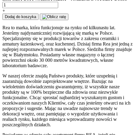
+
Dodaj do koszyka
Rea to marka, która funkcjonuje na rynku od kilkunastu lat.
Jesteśmy najdynamiczniej rozwijającą się marką w Polsce.
Specjalizujemy się w produkcji towarów z zakresu ceramiki i
armatury łazienkowej, oraz kuchennej. Dzisiaj firma Rea jest jedną z
najlepiej rozpoznawalnych marek w Polsce. Siedziba firmy znajduje
się w Białymstoku. Posiadamy własne magazyny o łącznej
powierzchni około 30 000 metrów kwadratowych, własne
laboratorium badawcze.
W naszej ofercie znajdą Państwo produkty, które uzupełnią i
zaaranżują dowolnie zaprojektowane wnętrze. Bazując na
wieloletnim doświadczeniu gwarantujemy, iż wszystkie nasze
produkty są w 100% bezpieczne dla zdrowia oraz niezwykle
funkcjonalne. Chcąc sprostać najbardziej wyszukanym gustom i
oczekiwaniom naszych Klientów, cały czas jesteśmy otwarci na ich
propozycje i sugestie. Mając na uwadze najnowsze trendy w
dekoracji wnętrz, oraz pamiętając o wygodzie użytkowania i
realiach rynku, każdego miesiąca wprowadzamy nowości w
poszczególnych działach.
Posiadamy w ofercie cały asortyment firmy REA, jeżeli nie