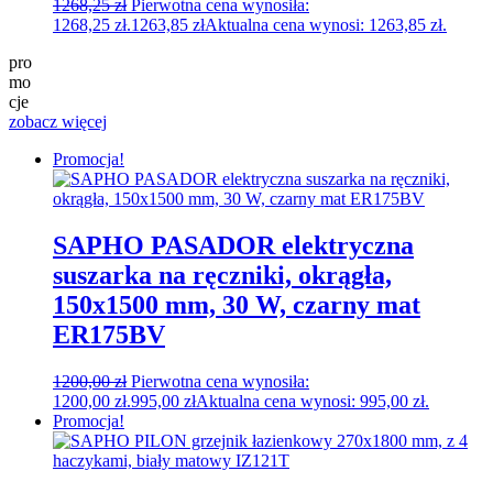
1268,25
zł
Pierwotna cena wynosiła:
1268,25 zł.
1263,85
zł
Aktualna cena wynosi: 1263,85 zł.
pro
mo
cje
zobacz więcej
Promocja!
SAPHO PASADOR elektryczna
suszarka na ręczniki, okrągła,
150x1500 mm, 30 W, czarny mat
ER175BV
1200,00
zł
Pierwotna cena wynosiła:
1200,00 zł.
995,00
zł
Aktualna cena wynosi: 995,00 zł.
Promocja!