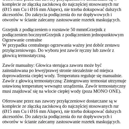
komplecie ze złączką zaciskową do najczęściej stosowanych rur
(Ø15 mm Cu i Ø16 mm Alupex), nie trzeba dokupować dalszych
akcesoriów. Do zakrycia podłączenia do rur dopływowych i
otworów w ścianie zalecamy zastosowanie rozetek maskujących.
Grzejnik z podłączeniem o rozstawie 50 mmmGrzejnik z
podłączeniem bocznymGrzejnik z podłączeniem jednopunktowym
Ogrzewanie centralne
W przypadku centralnego ogrzewania ważny jest dobór zestawu
przyłączeniowego. Do wyboru jest zawór ręczny lub zawór z
głowicą termostatyczną.
Zawór manualny: Głowica sterująca zaworu może być
zainstalowana po lewej/prawej stronie niezależnie od miejsca
doprowadzenia ciepłej wody. Temperatura reguluje się manualnie.
Zawór z głowicą termostatyczną: Zintegrowany termostat utrzymuje
ustawioną temperaturę wewnątrz urządzenia. Zawór termostatyczny
musi znajdować się na wlocie ciepłej wody (poza MONO ONE).
Oferowane przez nas zawory przyłączeniowe dostarczane są w
komplecie ze złączką zaciskową do najczęściej stosowanych rur
(Ø15 mm Cu i Ø16 mm Alupex), nie trzeba dokupować dalszych
akcesoriów. Do zakrycia podłączenia do rur dopływowych i
otworów w ścianie zalecamy zastosowanie rozetek maskujących.