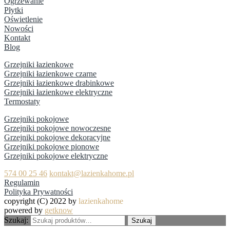
Ogrzewanie
Płytki
Oświetlenie
Nowości
Kontakt
Blog
Grzejniki łazienkowe
Grzejniki łazienkowe czarne
Grzejniki łazienkowe drabinkowe
Grzejniki łazienkowe elektryczne
Termostaty
Grzejniki pokojowe
Grzejniki pokojowe nowoczesne
Grzejniki pokojowe dekoracyjne
Grzejniki pokojowe pionowe
Grzejniki pokojowe elektryczne
574 00 25 46
kontakt@lazienkahome.pl
Regulamin
Polityka Prywatności
copyright (C) 2022 by
lazienkahome
powered by
getknow
Szukaj:
Szukaj