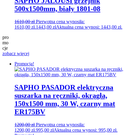
SAPHO JALOUSI grzejnik
500x1500mm, biały 1801-08
1610,00
zł
Pierwotna cena wynosiła:
1610,00 zł.
1443,00
zł
Aktualna cena wynosi: 1443,00 zł.
pro
mo
cje
zobacz więcej
Promocja!
SAPHO PASADOR elektryczna
suszarka na ręczniki, okrągła,
150x1500 mm, 30 W, czarny mat
ER175BV
1200,00
zł
Pierwotna cena wynosiła:
1200,00 zł.
995,00
zł
Aktualna cena wynosi: 995,00 zł.