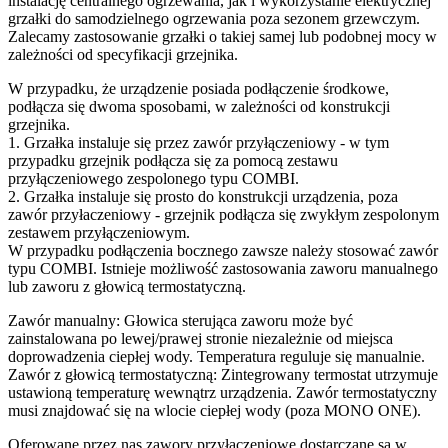
instalację centralnego ogrzewania, jak i wykorzystanie elektrycznej
grzałki do samodzielnego ogrzewania poza sezonem grzewczym.
Zalecamy zastosowanie grzałki o takiej samej lub podobnej mocy w
zależności od specyfikacji grzejnika.
W przypadku, że urządzenie posiada podłączenie środkowe,
podłącza się dwoma sposobami, w zależności od konstrukcji
grzejnika.
1. Grzałka instaluje się przez zawór przyłączeniowy - w tym
przypadku grzejnik podłącza się za pomocą zestawu
przyłączeniowego zespolonego typu COMBI.
2. Grzałka instaluje się prosto do konstrukcji urządzenia, poza
zawór przyłaczeniowy - grzejnik podłącza się zwykłym zespolonym
zestawem przyłączeniowym.
W przypadku podłączenia bocznego zawsze należy stosować zawór
typu COMBI. Istnieje możliwość zastosowania zaworu manualnego
lub zaworu z głowicą termostatyczną.
Zawór manualny: Głowica sterująca zaworu może być
zainstalowana po lewej/prawej stronie niezależnie od miejsca
doprowadzenia ciepłej wody. Temperatura reguluje się manualnie.
Zawór z głowicą termostatyczną: Zintegrowany termostat utrzymuje
ustawioną temperaturę wewnątrz urządzenia. Zawór termostatyczny
musi znajdować się na wlocie ciepłej wody (poza MONO ONE).
Oferowane przez nas zawory przyłączeniowe dostarczane są w