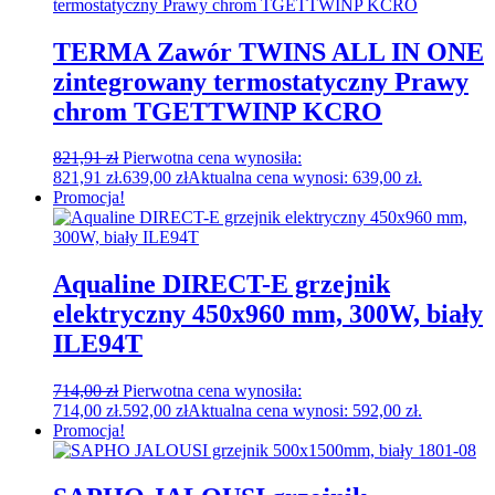
TERMA Zawór TWINS ALL IN ONE
zintegrowany termostatyczny Prawy
chrom TGETTWINP KCRO
821,91
zł
Pierwotna cena wynosiła:
821,91 zł.
639,00
zł
Aktualna cena wynosi: 639,00 zł.
Promocja!
Aqualine DIRECT-E grzejnik
elektryczny 450x960 mm, 300W, biały
ILE94T
714,00
zł
Pierwotna cena wynosiła:
714,00 zł.
592,00
zł
Aktualna cena wynosi: 592,00 zł.
Promocja!