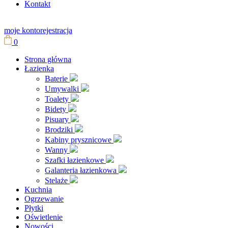
Kontakt
moje konto
rejestracja
0
Strona główna
Łazienka
Baterie
Umywalki
Toalety
Bidety
Pisuary
Brodziki
Kabiny prysznicowe
Wanny
Szafki łazienkowe
Galanteria łazienkowa
Stelaże
Kuchnia
Ogrzewanie
Płytki
Oświetlenie
Nowości