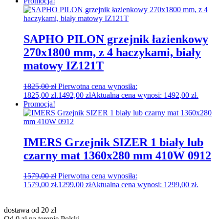
Promocja!
SAPHO PILON grzejnik łazienkowy
270x1800 mm, z 4 haczykami, biały
matowy IZ121T
1825,00
zł
Pierwotna cena wynosiła:
1825,00 zł.
1492,00
zł
Aktualna cena wynosi: 1492,00 zł.
Promocja!
IMERS Grzejnik SIZER 1 biały lub
czarny mat 1360x280 mm 410W 0912
1579,00
zł
Pierwotna cena wynosiła:
1579,00 zł.
1299,00
zł
Aktualna cena wynosi: 1299,00 zł.
dostawa od 20 zł
Od 0 zł na terenie Polski