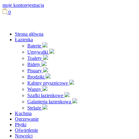
moje konto
rejestracja
0
Strona główna
Łazienka
Baterie
Umywalki
Toalety
Bidety
Pisuary
Brodziki
Kabiny prysznicowe
Wanny
Szafki łazienkowe
Galanteria łazienkowa
Stelaże
Kuchnia
Ogrzewanie
Płytki
Oświetlenie
Nowości