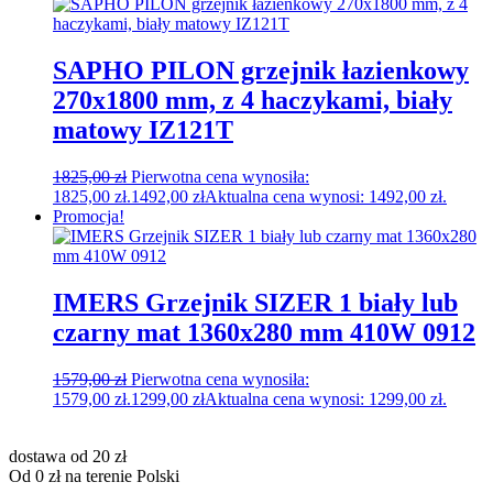
SAPHO PILON grzejnik łazienkowy
270x1800 mm, z 4 haczykami, biały
matowy IZ121T
1825,00
zł
Pierwotna cena wynosiła:
1825,00 zł.
1492,00
zł
Aktualna cena wynosi: 1492,00 zł.
Promocja!
IMERS Grzejnik SIZER 1 biały lub
czarny mat 1360x280 mm 410W 0912
1579,00
zł
Pierwotna cena wynosiła:
1579,00 zł.
1299,00
zł
Aktualna cena wynosi: 1299,00 zł.
dostawa od 20 zł
Od 0 zł na terenie Polski