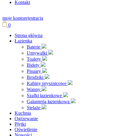
Kontakt
moje konto
rejestracja
0
Strona główna
Łazienka
Baterie
Umywalki
Toalety
Bidety
Pisuary
Brodziki
Kabiny prysznicowe
Wanny
Szafki łazienkowe
Galanteria łazienkowa
Stelaże
Kuchnia
Ogrzewanie
Płytki
Oświetlenie
Nowości