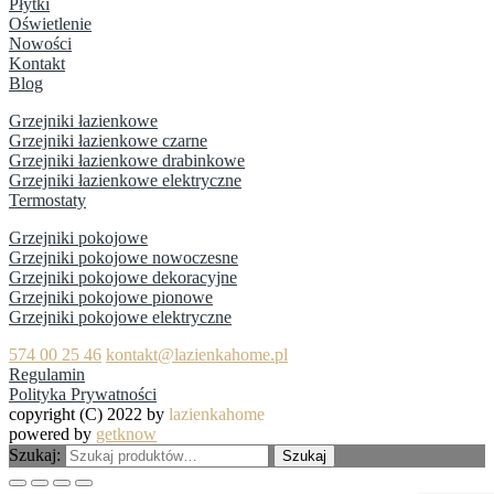
Płytki
Oświetlenie
Nowości
Kontakt
Blog
Grzejniki łazienkowe
Grzejniki łazienkowe czarne
Grzejniki łazienkowe drabinkowe
Grzejniki łazienkowe elektryczne
Termostaty
Grzejniki pokojowe
Grzejniki pokojowe nowoczesne
Grzejniki pokojowe dekoracyjne
Grzejniki pokojowe pionowe
Grzejniki pokojowe elektryczne
574 00 25 46
kontakt@lazienkahome.pl
Regulamin
Polityka Prywatności
copyright (C) 2022 by
lazienkahome
powered by
getknow
Szukaj:
Szukaj