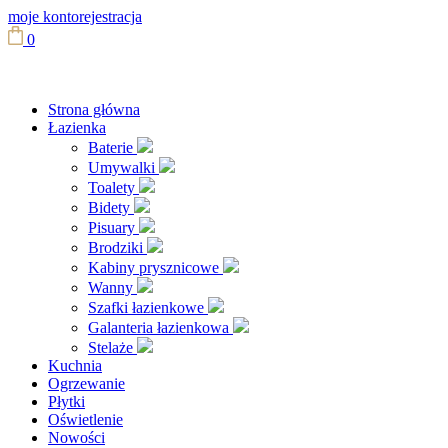
moje konto
rejestracja
0
Strona główna
Łazienka
Baterie
Umywalki
Toalety
Bidety
Pisuary
Brodziki
Kabiny prysznicowe
Wanny
Szafki łazienkowe
Galanteria łazienkowa
Stelaże
Kuchnia
Ogrzewanie
Płytki
Oświetlenie
Nowości