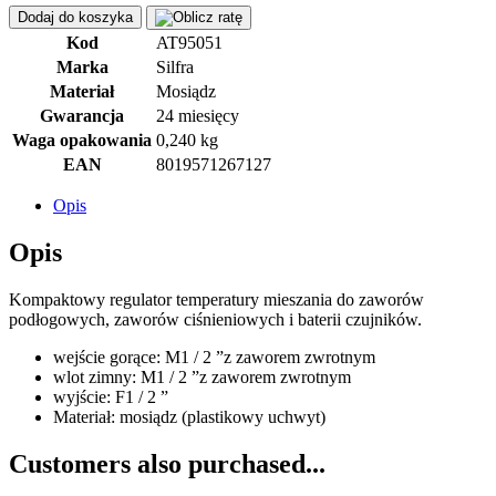
Dodaj do koszyka
Kod
AT95051
Marka
Silfra
Materiał
Mosiądz
Gwarancja
24 miesięcy
Waga opakowania
0,240 kg
EAN
8019571267127
Opis
Opis
Kompaktowy regulator temperatury mieszania do zaworów
podłogowych, zaworów ciśnieniowych i baterii czujników.
wejście gorące: M1 / 2 ”z zaworem zwrotnym
wlot zimny: M1 / 2 ”z zaworem zwrotnym
wyjście: F1 / 2 ”
Materiał: mosiądz (plastikowy uchwyt)
Customers also purchased...