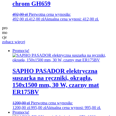
chrom GH659
492,00
zł
Pierwotna cena wynosiła:
492,00 zł.
412,00
zł
Aktualna cena wynosi: 412,00 zł.
pro
mo
cje
zobacz więcej
Promocja!
SAPHO PASADOR elektryczna
suszarka na ręczniki, okrągła,
150x1500 mm, 30 W, czarny mat
ER175BV
1200,00
zł
Pierwotna cena wynosiła:
1200,00 zł.
995,00
zł
Aktualna cena wynosi: 995,00 zł.
Promocja!