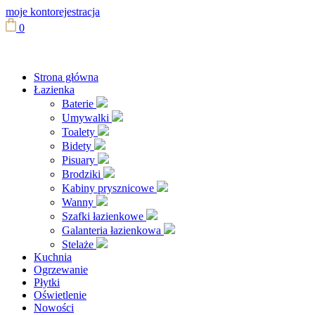
moje konto
rejestracja
0
Strona główna
Łazienka
Baterie
Umywalki
Toalety
Bidety
Pisuary
Brodziki
Kabiny prysznicowe
Wanny
Szafki łazienkowe
Galanteria łazienkowa
Stelaże
Kuchnia
Ogrzewanie
Płytki
Oświetlenie
Nowości