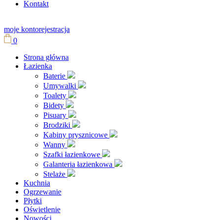
Kontakt
moje konto
rejestracja
0
Strona główna
Łazienka
Baterie
Umywalki
Toalety
Bidety
Pisuary
Brodziki
Kabiny prysznicowe
Wanny
Szafki łazienkowe
Galanteria łazienkowa
Stelaże
Kuchnia
Ogrzewanie
Płytki
Oświetlenie
Nowości