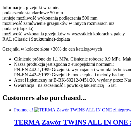
Informacje - grzejniki w ramie:
podłączenie standardowe 50 mm
istnieje możliwość wykonania podłączenia 500 mm
możliwość zamówienie grzejników w innych rozmiarach niż
podane (dopłata)
możliwość wykonania grzejników w wszystkich kolorach z palety
RAL (Classic i Strukturalne)-dopłata
Grzejniki w kolorze złota +30% do cen katalogowych
Ciśnienie próbne do 1,1 MPa. Ciśnienie robocze 0,9 MPa. Mak
Nasza produkcja jest zgodna z europejskimi normami:
PN-EN 442-1;1999 Grzejniki: wymagania i warunki techniczn
PN-EN 442-2;1999 Grzejniki: moc cieplna i metody badań;
Atest Higieniczny nr B-BK-60212-0451/20, wydany przez Naro
Gwarancja - na szczelność i powłokę lakierniczą - 5 lat.
Customers also purchased...
Promocja!
TERMA Zawór TWINS ALL IN ONE z