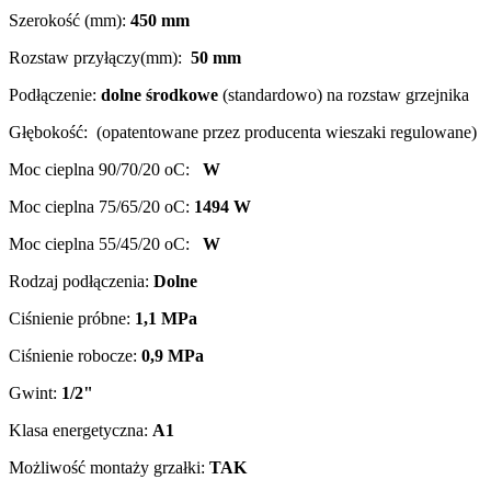
Szerokość (mm):
450 mm
Rozstaw przyłączy(mm):
50 mm
Podłączenie:
dolne środkowe
(standardowo) na rozstaw grzejnika
Głębokość: (opatentowane przez producenta wieszaki regulowane)
Moc cieplna 90/70/20 oC:
W
Moc cieplna 75/65/20 oC:
1494
W
Moc cieplna 55/45/20 oC:
W
Rodzaj podłączenia:
Dolne
Ciśnienie próbne:
1,1 MPa
Ciśnienie robocze:
0,9 MPa
Gwint:
1/2"
Klasa energetyczna:
A1
Możliwość montaży grzałki:
TAK