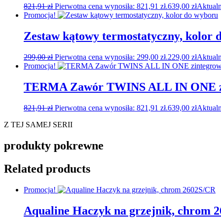
821,91
zł
Pierwotna cena wynosiła: 821,91 zł.
639,00
zł
Aktualn
Promocja!
Zestaw kątowy termostatyczny, kolor 
299,00
zł
Pierwotna cena wynosiła: 299,00 zł.
229,00
zł
Aktualn
Promocja!
TERMA Zawór TWINS ALL IN ONE zi
821,91
zł
Pierwotna cena wynosiła: 821,91 zł.
639,00
zł
Aktualn
Z TEJ SAMEJ SERII
produkty pokrewne
Related products
Promocja!
Aqualine Haczyk na grzejnik, chrom 