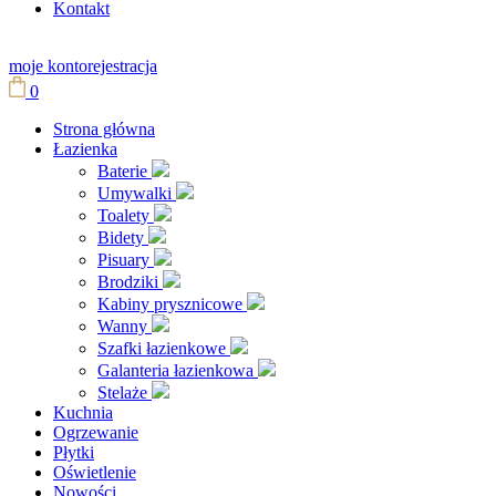
Kontakt
moje konto
rejestracja
0
Strona główna
Łazienka
Baterie
Umywalki
Toalety
Bidety
Pisuary
Brodziki
Kabiny prysznicowe
Wanny
Szafki łazienkowe
Galanteria łazienkowa
Stelaże
Kuchnia
Ogrzewanie
Płytki
Oświetlenie
Nowości