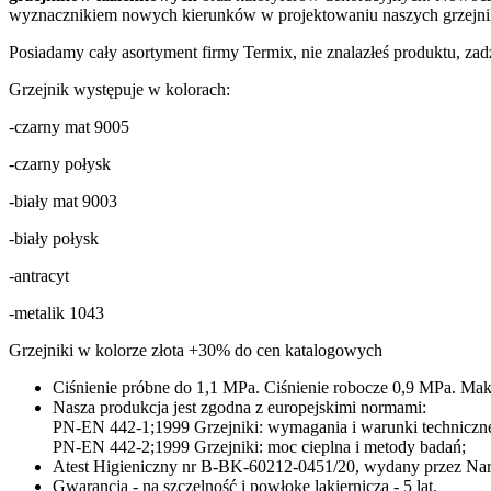
wyznacznikiem nowych kierunków w projektowaniu naszych grzejników
Posiadamy cały asortyment firmy Termix, nie znalazłeś produktu, zadz
Grzejnik występuje w kolorach:
-czarny mat 9005
-czarny połysk
-biały mat 9003
-biały połysk
-antracyt
-metalik 1043
Grzejniki w kolorze złota +30% do cen katalogowych
Ciśnienie próbne do 1,1 MPa. Ciśnienie robocze 0,9 MPa. Mak
Nasza produkcja jest zgodna z europejskimi normami:
PN-EN 442-1;1999 Grzejniki: wymagania i warunki techniczn
PN-EN 442-2;1999 Grzejniki: moc cieplna i metody badań;
Atest Higieniczny nr B-BK-60212-0451/20, wydany przez Naro
Gwarancja - na szczelność i powłokę lakierniczą - 5 lat.