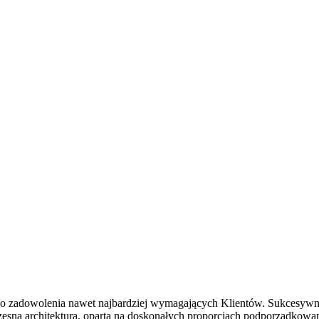
 do zadowolenia nawet najbardziej wymagających Klientów. Sukcesy
na architektura, oparta na doskonałych proporcjach podporządkowanyc