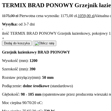
TERMIX BRAD PONOWY Grzejnik łazienkowy
1175,00
zł
Pierwotna cena wynosiła: 1175,00 zł.
1059,00
zł
Aktualna c
Wysyłka:
od 3-7 dni
-
ilość TERMIX BRAD PONOWY Grzejnik łazienkowy, pokojowy 120/39
+
Dodaj do koszyka
Grzejnik łazienkowy BRAD PIONOWY
Wysokość (mm):
1200
Szerokość (mm):
390
Rozstaw przyłączy(mm):
50 mm
Podłączenie:
dolne środkowe
(standardowo)
Głębokość:
98 - 105 mm
(opatentowane przez producenta wieszaki 
Moc cieplna 90/70/20 oC: