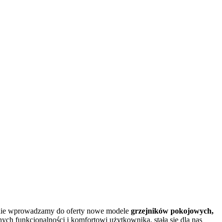
wnie wprowadzamy do oferty nowe modele
grzejników pokojowych,
h funkcjonalności i komfortowi użytkownika, stała się dla nas