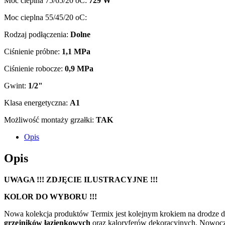
Moc cieplna 75/65/20 oC:
729 W
Moc cieplna 55/45/20 oC:
Rodzaj podłączenia:
Dolne
Ciśnienie próbne:
1,1 MPa
Ciśnienie robocze:
0,9 MPa
Gwint:
1/2"
Klasa energetyczna:
A1
Możliwość montaży grzałki:
TAK
Opis
Opis
UWAGA !!! ZDJĘCIE ILUSTRACYJNE !!!
KOLOR DO WYBORU !!!
Nowa kolekcja produktów Termix jest kolejnym krokiem na drodze
grzejników łazienkowych
oraz kaloryferów dekoracyjnych. Nowoczes