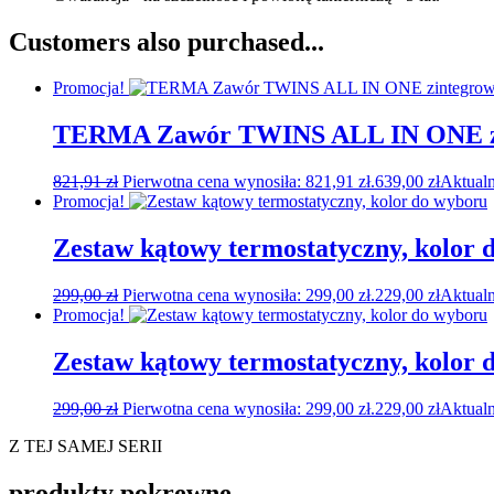
Customers also purchased...
Promocja!
TERMA Zawór TWINS ALL IN ONE zi
821,91
zł
Pierwotna cena wynosiła: 821,91 zł.
639,00
zł
Aktualn
Promocja!
Zestaw kątowy termostatyczny, kolor 
299,00
zł
Pierwotna cena wynosiła: 299,00 zł.
229,00
zł
Aktualn
Promocja!
Zestaw kątowy termostatyczny, kolor 
299,00
zł
Pierwotna cena wynosiła: 299,00 zł.
229,00
zł
Aktualn
Z TEJ SAMEJ SERII
produkty pokrewne