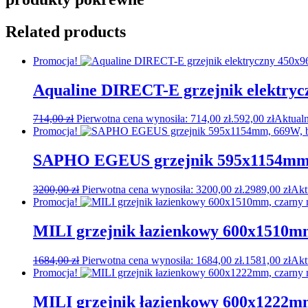
Related products
Promocja!
Aqualine DIRECT-E grzejnik elektryc
714,00
zł
Pierwotna cena wynosiła: 714,00 zł.
592,00
zł
Aktualn
Promocja!
SAPHO EGEUS grzejnik 595x1154mm
3200,00
zł
Pierwotna cena wynosiła: 3200,00 zł.
2989,00
zł
Akt
Promocja!
MILI grzejnik łazienkowy 600x1510m
1684,00
zł
Pierwotna cena wynosiła: 1684,00 zł.
1581,00
zł
Akt
Promocja!
MILI grzejnik łazienkowy 600x1222m