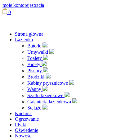
moje konto
rejestracja
0
Strona główna
Łazienka
Baterie
Umywalki
Toalety
Bidety
Pisuary
Brodziki
Kabiny prysznicowe
Wanny
Szafki łazienkowe
Galanteria łazienkowa
Stelaże
Kuchnia
Ogrzewanie
Płytki
Oświetlenie
Nowości