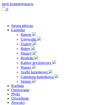
moje konto
rejestracja
0
Strona główna
Łazienka
Baterie
Umywalki
Toalety
Bidety
Pisuary
Brodziki
Kabiny prysznicowe
Wanny
Szafki łazienkowe
Galanteria łazienkowa
Stelaże
Kuchnia
Ogrzewanie
Płytki
Oświetlenie
Nowości