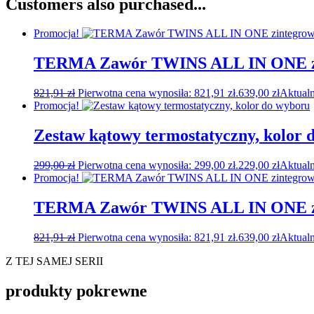
Customers also purchased...
Promocja!
TERMA Zawór TWINS ALL IN ONE z
821,91
zł
Pierwotna cena wynosiła: 821,91 zł.
639,00
zł
Aktualn
Promocja!
Zestaw kątowy termostatyczny, kolor 
299,00
zł
Pierwotna cena wynosiła: 299,00 zł.
229,00
zł
Aktualn
Promocja!
TERMA Zawór TWINS ALL IN ONE zi
821,91
zł
Pierwotna cena wynosiła: 821,91 zł.
639,00
zł
Aktualn
Z TEJ SAMEJ SERII
produkty pokrewne