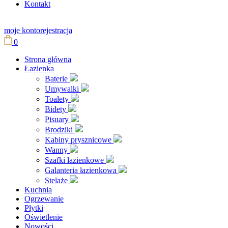
Kontakt
moje konto
rejestracja
0
Strona główna
Łazienka
Baterie
Umywalki
Toalety
Bidety
Pisuary
Brodziki
Kabiny prysznicowe
Wanny
Szafki łazienkowe
Galanteria łazienkowa
Stelaże
Kuchnia
Ogrzewanie
Płytki
Oświetlenie
Nowości