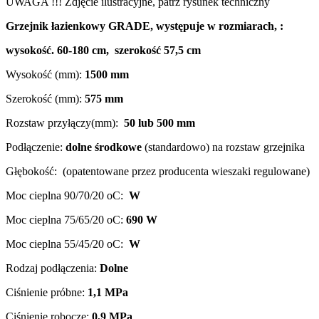
UWAGA !!! Zdjęcie ilustracyjne, patrz rysunek techniczny
Grzejnik łazienkowy GRADE, występuje w rozmiarach, :
wysokość. 60-180 cm, szerokość 57,5 cm
Wysokość (mm):
1500
mm
Szerokość (mm):
575 mm
Rozstaw przyłączy(mm):
50 lub 500 mm
Podłączenie:
dolne środkowe
(standardowo) na rozstaw grzejnika
Głębokość: (opatentowane przez producenta wieszaki regulowane)
Moc cieplna 90/70/20 oC:
W
Moc cieplna 75/65/20 oC:
690
W
Moc cieplna 55/45/20 oC:
W
Rodzaj podłączenia:
Dolne
Ciśnienie próbne:
1,1 MPa
Ciśnienie robocze:
0,9 MPa