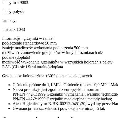
-biały mat 9003
-biały połysk
-antracyt
-metalik 1043
Informacje - grzejniki w ramie:
podłączenie standardowe 50 mm
istnieje możliwość wykonania podłączenia 500 mm
możliwość zamówienie grzejników w innych rozmiarach niż
podane (dopłata)
możliwość wykonania grzejników w wszystkich kolorach z palety
RAL (Classic i Strukturalne)-dopłata
Grzejniki w kolorze złota +30% do cen katalogowych
Ciśnienie próbne do 1,1 MPa. Ciśnienie robocze 0,9 MPa. Mak
Nasza produkcja jest zgodna z europejskimi normami:
PN-EN 442-1;1999 Grzejniki: wymagania i warunki techniczn
PN-EN 442-2;1999 Grzejniki: moc cieplna i metody badań;
Atest Higieniczny nr B-BK-60212-0451/20, wydany przez Naro
Gwarancja - na szczelność i powłokę lakierniczą - 5 lat.