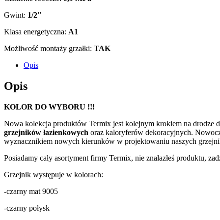
Gwint:
1/2"
Klasa energetyczna:
A1
Możliwość montaży grzałki:
TAK
Opis
Opis
KOLOR DO WYBORU !!!
Nowa kolekcja produktów Termix jest kolejnym krokiem na drodze
grzejników łazienkowych
oraz kaloryferów dekoracyjnych. Nowoczes
wyznacznikiem nowych kierunków w projektowaniu naszych grzejników
Posiadamy cały asortyment firmy Termix, nie znalazłeś produktu, zadz
Grzejnik występuje w kolorach:
-czarny mat 9005
-czarny połysk