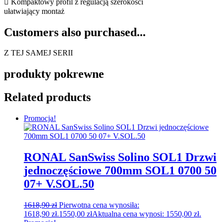
 Kompaktowy profil z regulacją szerokości
ułatwiający montaż
Customers also purchased...
Z TEJ SAMEJ SERII
produkty pokrewne
Related products
Promocja!
RONAL SanSwiss Solino SOL1 Drzwi
jednoczęściowe 700mm SOL1 0700 50
07+ V.SOL.50
1618,90
zł
Pierwotna cena wynosiła:
1618,90 zł.
1550,00
zł
Aktualna cena wynosi: 1550,00 zł.