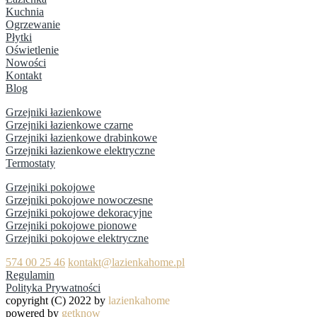
Kuchnia
Ogrzewanie
Płytki
Oświetlenie
Nowości
Kontakt
Blog
Grzejniki łazienkowe
Grzejniki łazienkowe czarne
Grzejniki łazienkowe drabinkowe
Grzejniki łazienkowe elektryczne
Termostaty
Grzejniki pokojowe
Grzejniki pokojowe nowoczesne
Grzejniki pokojowe dekoracyjne
Grzejniki pokojowe pionowe
Grzejniki pokojowe elektryczne
574 00 25 46
kontakt@lazienkahome.pl
Regulamin
Polityka Prywatności
copyright (C) 2022 by
lazienkahome
powered by
getknow