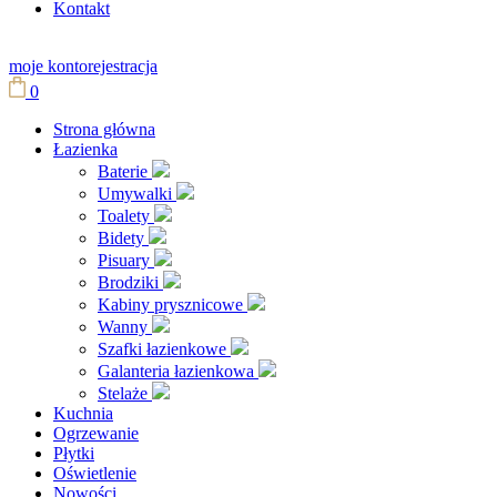
Kontakt
moje konto
rejestracja
0
Strona główna
Łazienka
Baterie
Umywalki
Toalety
Bidety
Pisuary
Brodziki
Kabiny prysznicowe
Wanny
Szafki łazienkowe
Galanteria łazienkowa
Stelaże
Kuchnia
Ogrzewanie
Płytki
Oświetlenie
Nowości