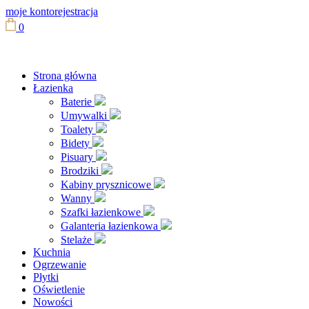
moje konto
rejestracja
0
Strona główna
Łazienka
Baterie
Umywalki
Toalety
Bidety
Pisuary
Brodziki
Kabiny prysznicowe
Wanny
Szafki łazienkowe
Galanteria łazienkowa
Stelaże
Kuchnia
Ogrzewanie
Płytki
Oświetlenie
Nowości