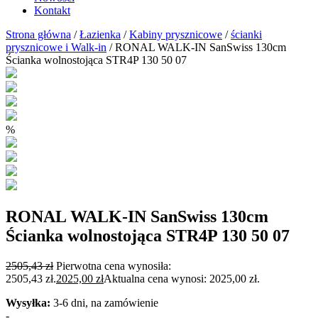
Kontakt
Strona główna
/
Łazienka
/
Kabiny prysznicowe
/
ścianki
prysznicowe i Walk-in
/ RONAL WALK-IN SanSwiss 130cm
Ścianka wolnostojąca STR4P 130 50 07
%
RONAL WALK-IN SanSwiss 130cm
Ścianka wolnostojąca STR4P 130 50 07
2505,43
zł
Pierwotna cena wynosiła:
2505,43 zł.
2025,00
zł
Aktualna cena wynosi: 2025,00 zł.
Wysyłka:
3-6 dni, na zamówienie
-