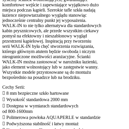
komfortowe wejście i zapewniające wyjątkowo dużo
miejsca podczas kąpieli. Szerokie tafle szkła nadają
łazience niepowtarzalnego wyglądu stanowiąc
jednocześnie centralny punkt jej wyposażenia.
WALK-IN to nie tylko alternatywa dla standardowych
kabin prysznicowych, ale przede wszystkim ciekawy
pomysł na efektowny i nieszablonowy wygląd
przestrzeni kąpielowej. Inspiracją przy tworzeniu
serii WALK-IN była chęć stworzenia rozwiązania,
którego głównym atutem będzie swoboda i niczym
nieograniczone możliwości aranżacyjne. Ścianki
WALK-IN można zastosować w narożniku łazienki,
jako element wolnostojący lub w zastępstwie wanny.
Wszystkie modele przystosowane są do montażu
bezpośrednio na posadzce lub na brodziku.
Cechy Serii:
 8 mm bezpieczne szkło hartowane
 Wysokość standardowa 2000 mm
 Dostępna w wymiarach standardowych
od 800-1600mm
 Polimerowa powłoka AQUAPERLE w standardzie
 Podwyższona stabilność i łatwy montaż