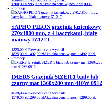
1200,00 zł.
995,00
zł
Aktualna cena wynosi: 995,00 zł.
Promocja!
SAPHO PILON grzejnik łazienkowy
270x1800 mm, z 4 haczykami, biały
matowy IZ121T
1825,00
zł
Pierwotna cena wynosiła:
1825,00 zł.
1492,00
zł
Aktualna cena wynosi: 1492,00 zł.
Promocja!
IMERS Grzejnik SIZER 1 biały lub
czarny mat 1360x280 mm 410W 0912
1579,00
zł
Pierwotna cena wynosiła:
1579,00 zł.
1299,00
zł
Aktualna cena wynosi: 1299,00 zł.