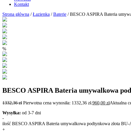
Kontakt
Strona główna
/
Łazienka
/
Baterie
/ BESCO ASPIRA Bateria umywa
%
BESCO ASPIRA Bateria umywalkowa pod
1332,36
zł
Pierwotna cena wynosiła: 1332,36 zł.
960,00
zł
Aktualna ce
Wysyłka:
od 3-7 dni
-
ilość BESCO ASPIRA Bateria umywalkowa podtynkowa złota BU
+