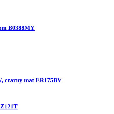
hrom B0388MY
W, czarny mat ER175BV
IZ121T