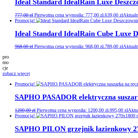
Ideal Standard IdealRain Luxe Desz
777,00
zł
Pierwotna cena wynosiła: 777,00 zł.
639,00
zł
Aktualn
Promocja!
Ideal Standard IdealRain Cube Luxe
968,00
zł
Pierwotna cena wynosiła: 968,00 zł.
789,00
zł
Aktualn
pro
mo
cje
zobacz więcej
Promocja!
SAPHO PASADOR elektryczna suszarka
1200,00
zł
Pierwotna cena wynosiła: 1200,00 zł.
995,00
zł
Aktu
Promocja!
SAPHO PILON grzejnik łazienkowy 27