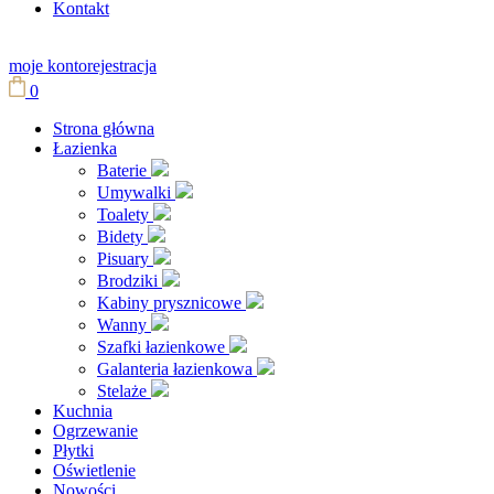
Kontakt
moje konto
rejestracja
0
Strona główna
Łazienka
Baterie
Umywalki
Toalety
Bidety
Pisuary
Brodziki
Kabiny prysznicowe
Wanny
Szafki łazienkowe
Galanteria łazienkowa
Stelaże
Kuchnia
Ogrzewanie
Płytki
Oświetlenie
Nowości