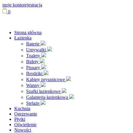
moje konto
rejestracja
0
Strona główna
Łazienka
Baterie
Umywalki
Toalety
Bidety
Pisuary
Brodziki
Kabiny prysznicowe
Wanny
Szafki łazienkowe
Galanteria łazienkowa
Stelaże
Kuchnia
Ogrzewanie
Płytki
Oświetlenie
Nowości