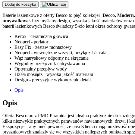
Dodaj do koszyka
Baterie łazienkowe z oferty Besco to pięć kolekcjei-
Decco, Modern, 
umywalkowe.
Przemyślany design, wysoka jakość materiałów oraz 
baterii łazienkowych Besco świadczy 5-cio letni okres ochrony gwaran
Kerox - ceramiczna głowica
Neoperl - perlator
Easy Fix - zestaw montażowy
Neoperl - wewnętrzne wężyki, przyłącz 1/2 cala
Wąż natryskowy odporny na skręcanie
Wygodny przełącznik natrysk/wanna
Optymalny przepływ wody
100% mosiądz - wysoka jakość materiału
Design - precyzyjne wykończenie detali
Opis
Opis
Oferta Besco oraz PMD Piramida jest idealna praktycznie do każdeg
kilku niezwykle praktycznych parawanów nawannowych, drzwi i kab
Ekspozycje – aby mieć pewność, że nasi Klienci mają możliwość obe
prysznicowych znalazły się we wszystkich najlepszych punktach sprz