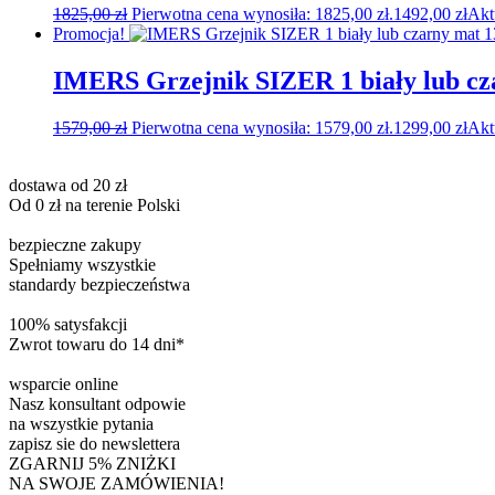
1825,00
zł
Pierwotna cena wynosiła: 1825,00 zł.
1492,00
zł
Akt
Promocja!
IMERS Grzejnik SIZER 1 biały lub c
1579,00
zł
Pierwotna cena wynosiła: 1579,00 zł.
1299,00
zł
Akt
dostawa od 20 zł
Od 0 zł na terenie Polski
bezpieczne zakupy
Spełniamy wszystkie
standardy bezpieczeństwa
100% satysfakcji
Zwrot towaru do 14 dni*
wsparcie online
Nasz konsultant odpowie
na wszystkie pytania
zapisz sie do newslettera
ZGARNIJ 5% ZNIŻKI
NA SWOJE ZAMÓWIENIA!