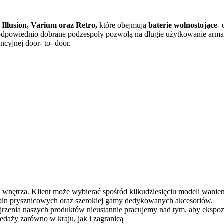
Illusion, Varium oraz Retro,
które obejmują
baterie wolnostojące
-
odpowiednio dobrane podzespoły pozwolą na długie użytkowanie arma
cyjnej door- to- door.
o wnętrza. Klient może wybierać spośród kilkudziesięciu modeli wani
in prysznicowych oraz szerokiej gamy dedykowanych akcesoriów.
jrzenia naszych produktów nieustannie pracujemy nad tym, aby ekspo
edaży zarówno w kraju, jak i zagranicą